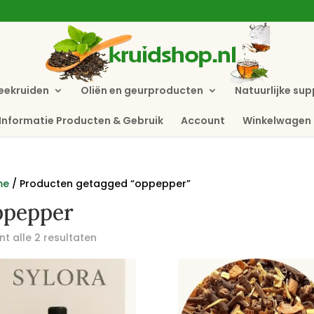
eekruiden
Oliën en geurproducten
Natuurlijke su
Informatie Producten & Gebruik
Account
Winkelwagen
me
/ Producten getagged “oppepper”
ppepper
t alle 2 resultaten