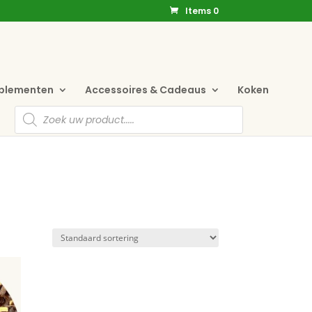
Items 0
pplementen
Accessoires & Cadeaus
Koken
Producten
zoeken