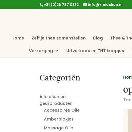
+31 (0)26 737 0232
info@kruidshop.nl
Home
Zelf je thee samenstellen
Blog
Thee & Th
Verzorging
Uitverkoop en THT koopjes
Categoriën
Ho
o
Alle oliën en
Toon
geurproducten
Accessoires Olie
Amberblokjes
Massage Olie