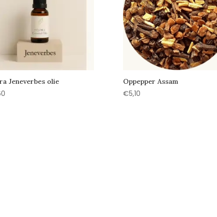
ra Jeneverbes olie
Oppepper Assam
60
€
5,10