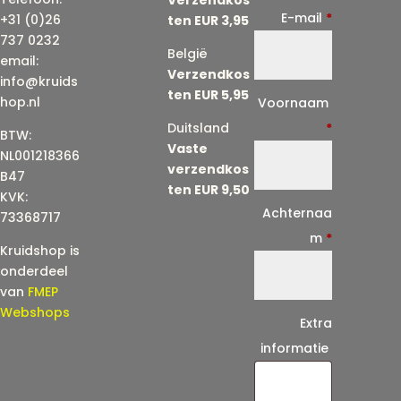
E-mail
*
+31 (0)26
ten EUR 3,95
737 0232
België
email:
Verzendkos
info@kruids
ten EUR 5,95
E
hop.nl
Voornaam
-
Duitsland
*
BTW:
Vaste
m
NL001218366
verzendkos
a
B47
ten EUR 9,50
KVK:
i
Achternaa
73368717
l
m
*
Kruidshop is
(
onderdeel
h
van
FMEP
e
Webshops
Extra
r
informatie
h
a
a