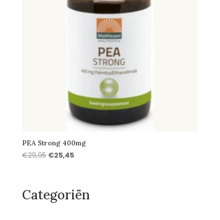
PEA Strong 400mg
Oorspronkelijke
Huidige
€
29,95
€
25,45
prijs
prijs
was:
is:
€29,95.
€25,45.
Categoriën