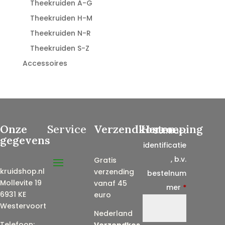
Theekruiden A-G
Theekruiden H-M
Theekruiden N-R
Theekruiden S-Z
Accessoires
Onze
Service
Verzendkosten
Herroeping
Contract
gegevens
identificatie
, b.v.
Gratis
kruidshop.nl
verzending
bestelnum
Mollevite 19
vanaf 45
mer
*
6931 KE
euro
Westervoort
Nederland
Telefoon:
Verzendkos