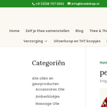
+31 (0)26 737 0232
info@kruidshop.nl
Home
Zelf je thee samenstellen
Blog
Thee & Th
Verzorging
Uitverkoop en THT koopjes
Categoriën
Ho
p
Alle oliën en
Enig
geurproducten
Accessoires Olie
Amberblokjes
Massage Olie