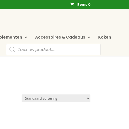
Items 0
pplementen
Accessoires & Cadeaus
Koken
Producten
zoeken