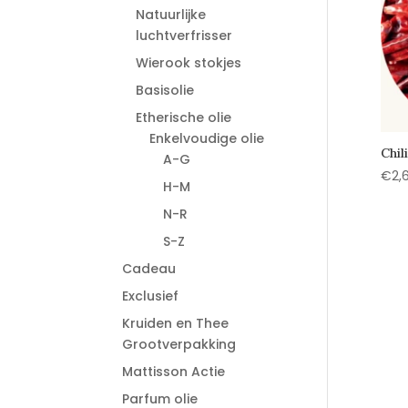
Natuurlijke
luchtverfrisser
Wierook stokjes
Basisolie
Etherische olie
Enkelvoudige olie
Chil
A-G
€
2,
H-M
N-R
S-Z
Cadeau
Exclusief
Kruiden en Thee
Grootverpakking
Mattisson Actie
Parfum olie