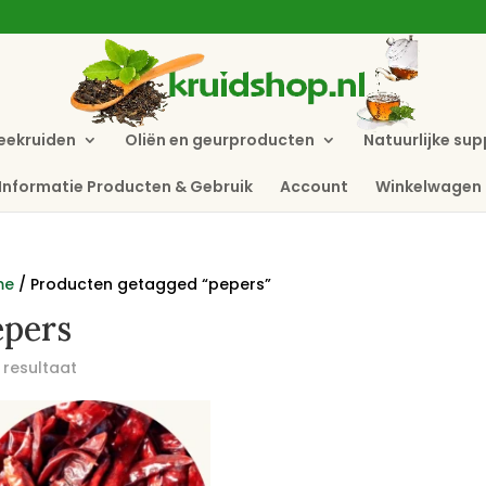
eekruiden
Oliën en geurproducten
Natuurlijke su
Informatie Producten & Gebruik
Account
Winkelwagen
me
/ Producten getagged “pepers”
epers
 resultaat