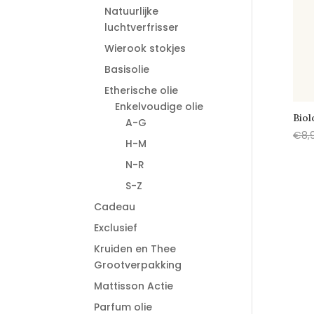
Natuurlijke
luchtverfrisser
Wierook stokjes
Basisolie
Etherische olie
Enkelvoudige olie
Biol
A-G
€
8,
H-M
N-R
S-Z
Cadeau
Exclusief
Kruiden en Thee
Grootverpakking
Mattisson Actie
Parfum olie