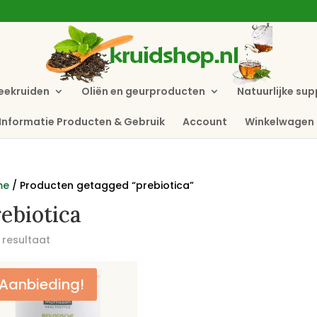
eekruiden
Oliën en geurproducten
Natuurlijke su
Informatie Producten & Gebruik
Account
Winkelwagen
me
/ Producten getagged “prebiotica”
ebiotica
 resultaat
Aanbieding!