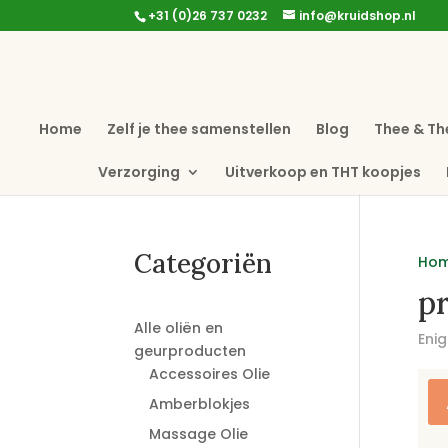
+31 (0)26 737 0232
info@kruidshop.nl
Home
Zelf je thee samenstellen
Blog
Thee & Th
Verzorging
Uitverkoop en THT koopjes
Categoriën
Ho
pr
Alle oliën en
Enig
geurproducten
Accessoires Olie
Amberblokjes
Massage Olie