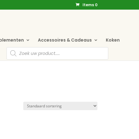
Items 0
pplementen
Accessoires & Cadeaus
Koken
Producten
zoeken