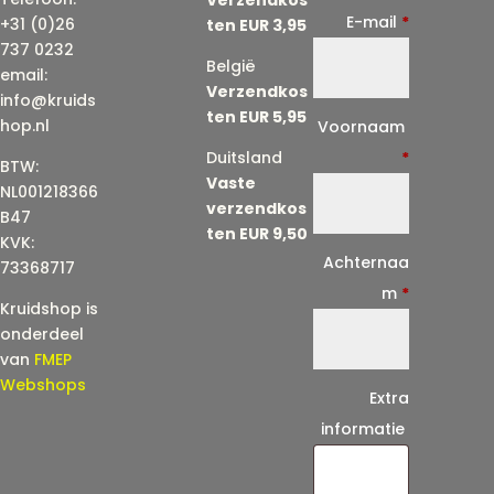
E-mail
*
+31 (0)26
ten EUR 3,95
737 0232
België
email:
Verzendkos
info@kruids
ten EUR 5,95
E
hop.nl
Voornaam
-
Duitsland
*
BTW:
Vaste
m
NL001218366
verzendkos
a
B47
ten EUR 9,50
KVK:
i
Achternaa
73368717
l
m
*
Kruidshop is
(
onderdeel
h
van
FMEP
e
Webshops
Extra
r
informatie
h
a
a