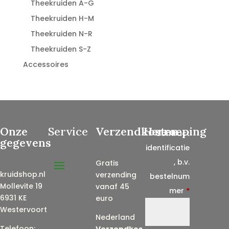
Theekruiden A-G
Theekruiden H-M
Theekruiden N-R
Theekruiden S-Z
Accessoires
Onze
Service
Verzendkosten
Herroeping
Contract
gegevens
identificatie
, b.v.
Gratis
kruidshop.nl
verzending
bestelnum
Mollevite 19
vanaf 45
mer
*
6931 KE
euro
Westervoort
Nederland
Telefoon:
Verzendkos