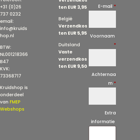
E-mail
*
+31 (0)26
ten EUR 3,95
737 0232
België
email:
Verzendkos
info@kruids
ten EUR 5,95
E
hop.nl
Voornaam
-
Duitsland
*
BTW:
Vaste
m
NL001218366
verzendkos
a
B47
ten EUR 9,50
KVK:
i
Achternaa
73368717
l
m
*
Kruidshop is
(
onderdeel
h
van
FMEP
e
Webshops
Extra
r
informatie
h
a
a