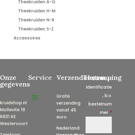
Theekruiden A-G
Theekruiden H-M
Theekruiden N-R
Theekruiden S-Z
Accessoires
Onze
Service
Verzendkosten
Herroeping
Contract
gegevens
identificatie
, b.v.
Gratis
kruidshop.nl
verzending
bestelnum
Mollevite 19
vanaf 45
mer
*
6931 KE
euro
Westervoort
Nederland
Telefoon:
Verzendkos