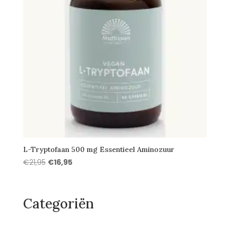
L-Tryptofaan 500 mg Essentieel Aminozuur
Oorspronkelijke
Huidige
€
21,95
€
16,95
prijs
prijs
was:
is:
€21,95.
€16,95.
Categoriën