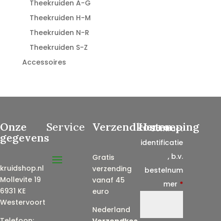
Theekruiden A-G
Theekruiden H-M
Theekruiden N-R
Theekruiden S-Z
Accessoires
Onze
Service
Verzendkosten
Herroeping
Contract
gegevens
identificatie
, b.v.
Gratis
kruidshop.nl
verzending
bestelnum
Mollevite 19
vanaf 45
mer
*
6931 KE
euro
Westervoort
Nederland
Telefoon:
Verzendkos