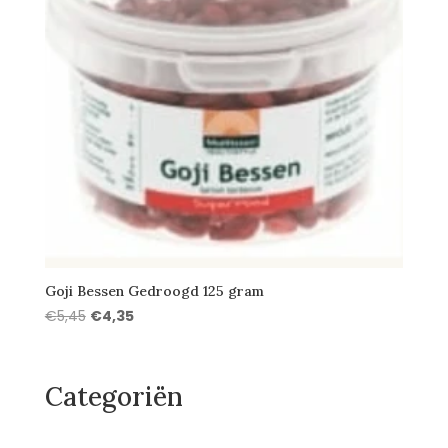
Goji Bessen Gedroogd 125 gram
Oorspronkelijke
Huidige
€
5,45
€
4,35
prijs
prijs
was:
is:
€5,45.
€4,35.
Categoriën