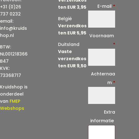
E-mail
*
+31 (0)26
ten EUR 3,95
737 0232
België
email:
Verzendkos
info@kruids
ten EUR 5,95
E
hop.nl
Voornaam
-
Duitsland
*
BTW:
Vaste
m
NL001218366
verzendkos
a
B47
ten EUR 9,50
KVK:
i
Achternaa
73368717
l
m
*
Kruidshop is
(
onderdeel
h
van
FMEP
e
Webshops
Extra
r
informatie
h
a
a