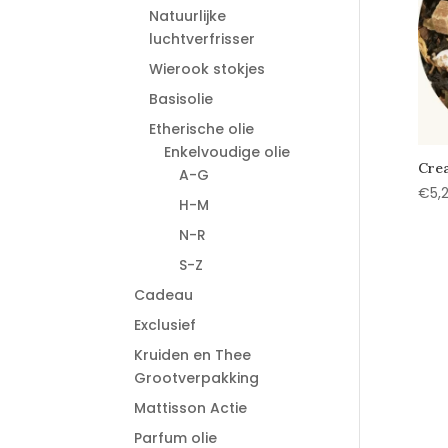
Natuurlijke
luchtverfrisser
Wierook stokjes
Basisolie
Etherische olie
Enkelvoudige olie
Crea
A-G
€
5,
H-M
N-R
S-Z
Cadeau
Exclusief
Kruiden en Thee
Grootverpakking
Mattisson Actie
Parfum olie