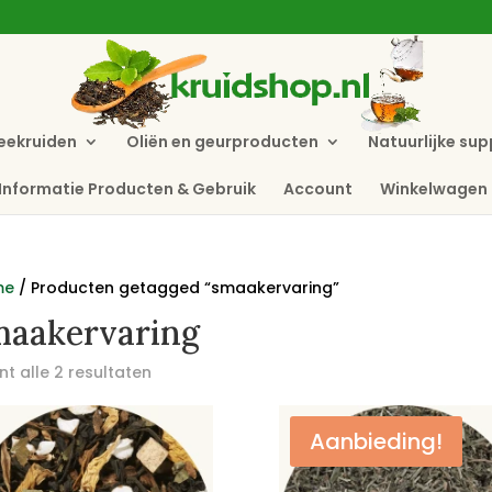
eekruiden
Oliën en geurproducten
Natuurlijke su
Informatie Producten & Gebruik
Account
Winkelwagen
me
/ Producten getagged “smaakervaring”
maakervaring
t alle 2 resultaten
Aanbieding!