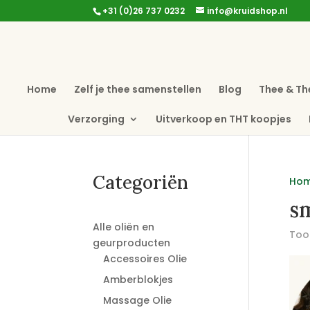
+31 (0)26 737 0232
info@kruidshop.nl
Home
Zelf je thee samenstellen
Blog
Thee & Th
Verzorging
Uitverkoop en THT koopjes
Categoriën
Ho
s
Alle oliën en
Toon
geurproducten
Accessoires Olie
Amberblokjes
Massage Olie