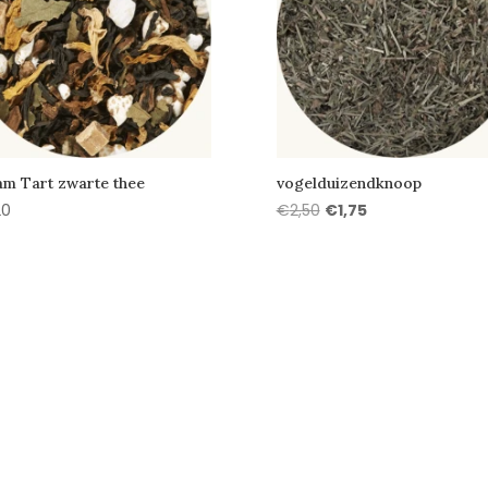
m Tart zwarte thee
vogelduizendknoop
Oorspronkelijke
Huidige
20
€
2,50
€
1,75
prijs
prijs
was:
is:
€2,50.
€1,75.