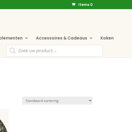
Items 0
pplementen
Accessoires & Cadeaus
Koken
Producten
zoeken