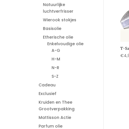
Natuurlijke
luchtverfrisser
Wierook stokjes
Basisolie
Etherische olie
Enkelvoudige olie
T-Sa
A-G
€
4,
H-M
N-R
S-Z
Cadeau
Exclusief
Kruiden en Thee
Grootverpakking
Mattisson Actie
Parfum olie