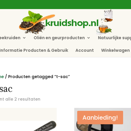
eekruiden
Oliën en geurproducten
Natuurlijke su
Informatie Producten & Gebruik
Account
Winkelwagen
me
/ Producten getagged “t-sac”
sac
t alle 2 resultaten
Aanbieding!