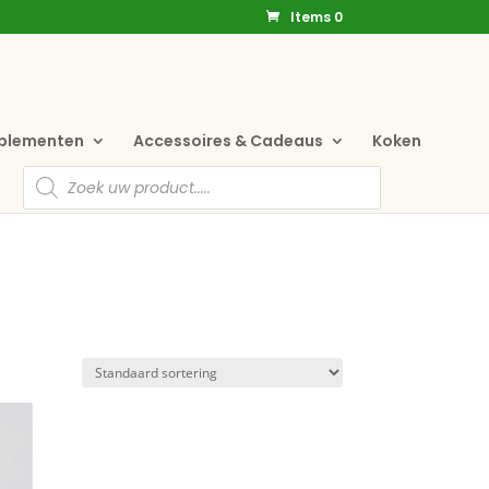
Items 0
pplementen
Accessoires & Cadeaus
Koken
Producten
zoeken