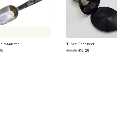
c maatlepel
T-Sac Theezeef
Oorspronkelijke
Huidige
95
€
6,95
€
6,25
prijs
prijs
was:
is:
€6,95.
€6,25.