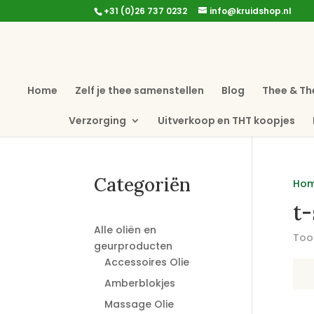
+31 (0)26 737 0232
info@kruidshop.nl
Home
Zelf je thee samenstellen
Blog
Thee & Th
Verzorging
Uitverkoop en THT koopjes
Categoriën
Ho
t-
Alle oliën en
Toon
geurproducten
Accessoires Olie
Amberblokjes
Massage Olie