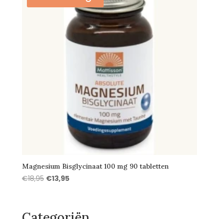
Magnesium Bisglycinaat 100 mg 90 tabletten
Oorspronkelijke
Huidige
€
18,95
€
13,95
prijs
prijs
was:
is:
€18,95.
€13,95.
Categoriën