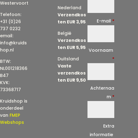
Westervoort
Nederland
Telefoon:
Verzendkos
E-mail
*
+31 (0)26
ten EUR 3,95
737 0232
België
email:
Verzendkos
info@kruids
ten EUR 5,95
E
hop.nl
Voornaam
-
Duitsland
*
BTW:
Vaste
m
NL001218366
verzendkos
a
B47
ten EUR 9,50
KVK:
i
Achternaa
73368717
l
m
*
Kruidshop is
(
onderdeel
h
van
FMEP
e
Webshops
Extra
r
informatie
h