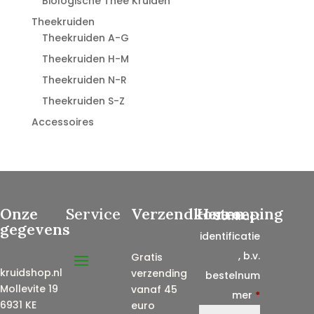
Biologische Thee Kruiden
Theekruiden
Theekruiden A-G
Theekruiden H-M
Theekruiden N-R
Theekruiden S-Z
Accessoires
Onze
Service
Verzendkosten
Herroeping
Contract
gegevens
identificatie
, b.v.
Gratis
kruidshop.nl
verzending
bestelnum
Mollevite 19
vanaf 45
mer
*
6931 KE
euro