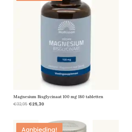
Magnesium Bisglycinaat 100 mg 180 tabletten
Oorspronkelijke
Huidige
€
32,95
€
25,30
prijs
prijs
was:
is:
€32,95.
€25,30.
Aanbieding!