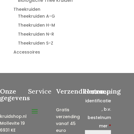
Biologische Thee Kruiden
Theekruiden
Theekruiden A-G
Theekruiden H-M
Theekruiden N-R
Theekruiden S-Z
Accessoires
Onze
Service
Verzendkosten
Herroeping
Contract
gegevens
identificatie
, b.v.
Gratis
kruidshop.nl
verzending
bestelnum
Mollevite 19
vanaf 45
mer
*
6931 KE
euro