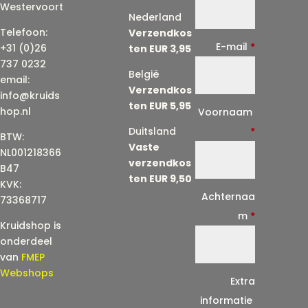
Westervoort
Nederland
Telefoon:
Verzendkos
E-mail
*
+31 (0)26
ten EUR 3,95
737 0232
België
email:
Verzendkos
info@kruids
ten EUR 5,95
E
hop.nl
Voornaam
-
Duitsland
*
BTW:
Vaste
m
NL001218366
verzendkos
a
B47
ten EUR 9,50
KVK:
i
Achternaa
73368717
l
m
*
Kruidshop is
(
onderdeel
h
van
FMEP
e
Webshops
Extra
r
informatie
h