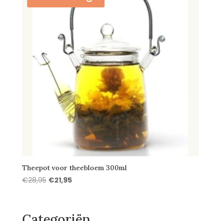
Theepot voor theebloem 300ml
Oorspronkelijke
Huidige
€
28,95
€
21,95
prijs
prijs
was:
is:
€28,95.
€21,95.
Categoriën