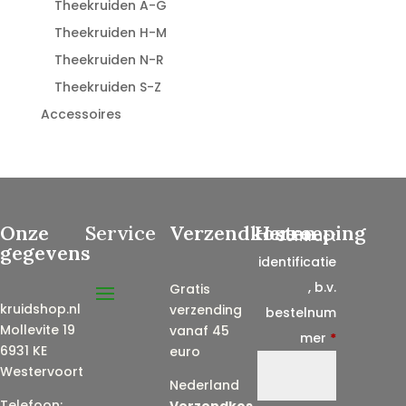
Theekruiden A-G
Theekruiden H-M
Theekruiden N-R
Theekruiden S-Z
Accessoires
Onze
Service
Verzendkosten
Herroeping
Contract
gegevens
identificatie
, b.v.
Gratis
kruidshop.nl
verzending
bestelnum
Mollevite 19
vanaf 45
mer
*
6931 KE
euro
Westervoort
Nederland
Telefoon:
Verzendkos