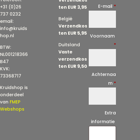
E-mail
*
+31 (0)26
ten EUR 3,95
737 0232
België
email:
Verzendkos
info@kruids
ten EUR 5,95
E
hop.nl
Voornaam
-
Duitsland
*
BTW:
Vaste
m
NL001218366
verzendkos
a
B47
ten EUR 9,50
KVK:
i
Achternaa
73368717
l
m
*
Kruidshop is
(
onderdeel
h
van
FMEP
e
Webshops
Extra
r
informatie
h
a
a