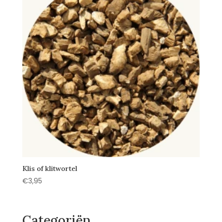
Klis of klitwortel
€
3,95
Categoriën