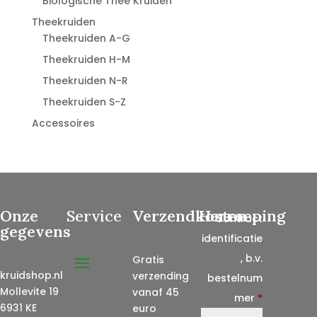
Biologische Thee Kruiden
Theekruiden
Theekruiden A-G
Theekruiden H-M
Theekruiden N-R
Theekruiden S-Z
Accessoires
Onze
Service
Verzendkosten
Herroeping
Contract
gegevens
identificatie
, b.v.
Gratis
kruidshop.nl
verzending
bestelnum
Mollevite 19
vanaf 45
mer
*
6931 KE
euro