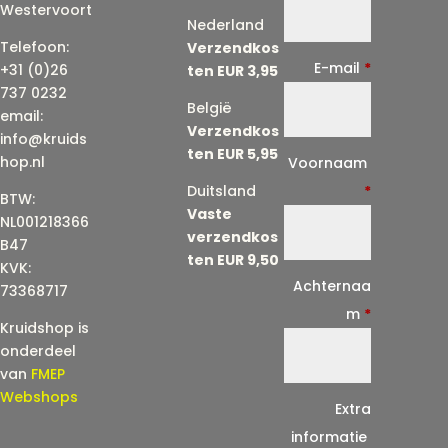
Westervoort
Nederland
Telefoon:
Verzendkos
E-mail
*
+31 (0)26
ten EUR 3,95
737 0232
België
email:
Verzendkos
info@kruids
ten EUR 5,95
E
hop.nl
Voornaam
-
Duitsland
*
BTW:
Vaste
m
NL001218366
verzendkos
a
B47
ten EUR 9,50
KVK:
i
Achternaa
73368717
l
m
*
Kruidshop is
(
onderdeel
h
van
FMEP
e
Webshops
Extra
r
informatie
h