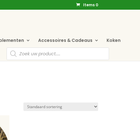
Items 0
pplementen
Accessoires & Cadeaus
Koken
Producten
zoeken