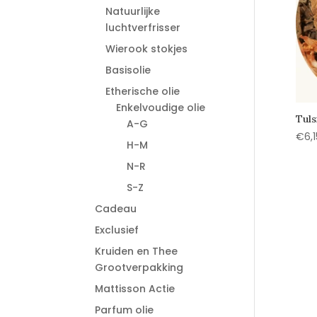
Natuurlijke
luchtverfrisser
Wierook stokjes
Basisolie
Etherische olie
Enkelvoudige olie
Tuls
A-G
€
6,1
H-M
N-R
S-Z
Cadeau
Exclusief
Kruiden en Thee
Grootverpakking
Mattisson Actie
Parfum olie