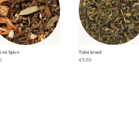
i en Spice
Tulsi kruid
5
€
5,60