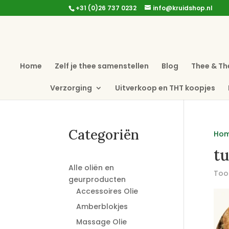
+31 (0)26 737 0232
info@kruidshop.nl
Home
Zelf je thee samenstellen
Blog
Thee & Th
Verzorging
Uitverkoop en THT koopjes
Categoriën
Ho
tu
Alle oliën en
Toon
geurproducten
Accessoires Olie
Amberblokjes
Massage Olie