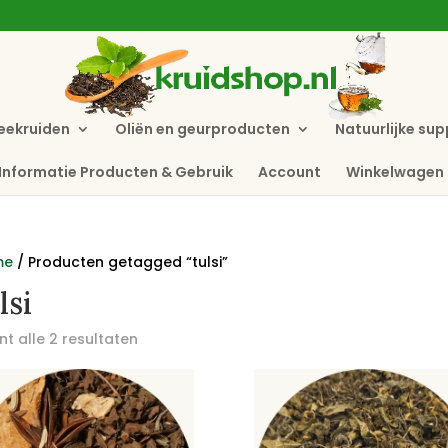
eekruiden
Oliën en geurproducten
Natuurlijke su
Informatie Producten & Gebruik
Account
Winkelwagen
me
/ Producten getagged “tulsi”
lsi
t alle 2 resultaten