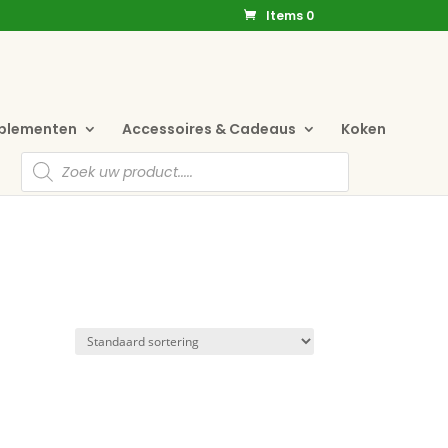
Items 0
pplementen
Accessoires & Cadeaus
Koken
Producten
zoeken