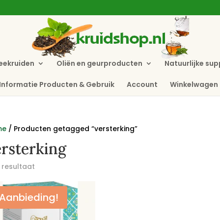
eekruiden
Oliën en geurproducten
Natuurlijke su
Informatie Producten & Gebruik
Account
Winkelwagen
me
/ Producten getagged “versterking”
rsterking
 resultaat
Aanbieding!