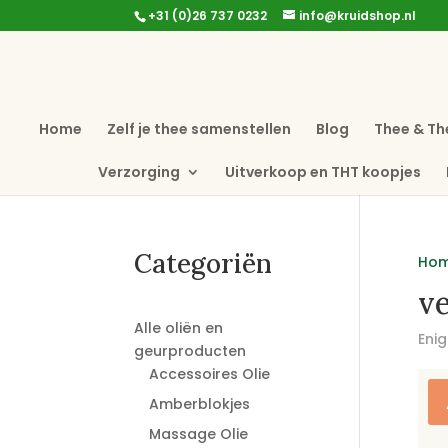
+31 (0)26 737 0232
info@kruidshop.nl
Home
Zelf je thee samenstellen
Blog
Thee & Th
Verzorging
Uitverkoop en THT koopjes
Categoriën
Ho
ve
Alle oliën en
Enig
geurproducten
Accessoires Olie
Amberblokjes
Massage Olie