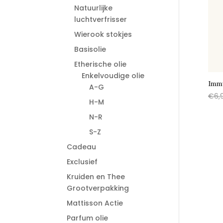
Natuurlijke
luchtverfrisser
Wierook stokjes
Basisolie
Etherische olie
Enkelvoudige olie
Imm
A-G
€
6,
H-M
N-R
S-Z
Cadeau
Exclusief
Kruiden en Thee
Grootverpakking
Mattisson Actie
Parfum olie