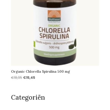
Organic Chlorella Spirulina 500 mg
Oorspronkelijke
Huidige
€
18,95
€
15,45
prijs
prijs
was:
is:
€18,95.
€15,45.
Categoriën