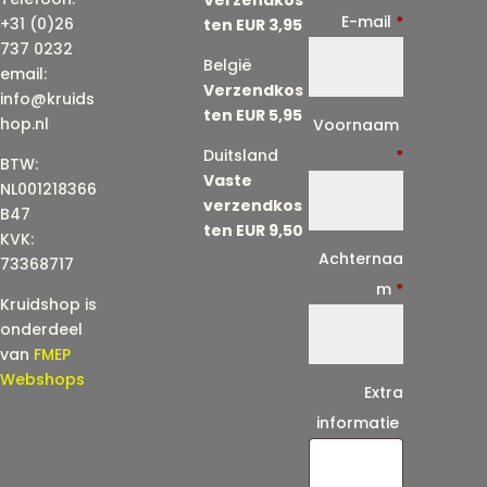
E-mail
*
+31 (0)26
ten EUR 3,95
737 0232
België
email:
Verzendkos
info@kruids
ten EUR 5,95
E
hop.nl
Voornaam
-
Duitsland
*
BTW:
Vaste
m
NL001218366
verzendkos
a
B47
ten EUR 9,50
KVK:
i
Achternaa
73368717
l
m
*
Kruidshop is
(
onderdeel
h
van
FMEP
e
Webshops
Extra
r
informatie
h
a
a