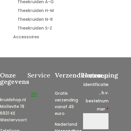
Theekruiden A-G
Theekruiden H-M
Theekruiden N-R
Theekruiden S-Z
Accessoires
Onze
Service
Verzendkosten
Herroeping
Contract
gegevens
identificatie
, b.v.
Gratis
kruidshop.nl
verzending
bestelnum
Mollevite 19
vanaf 45
mer
*
6931 KE
euro
Westervoort
Nederland
Telefoon:
Verzendkos