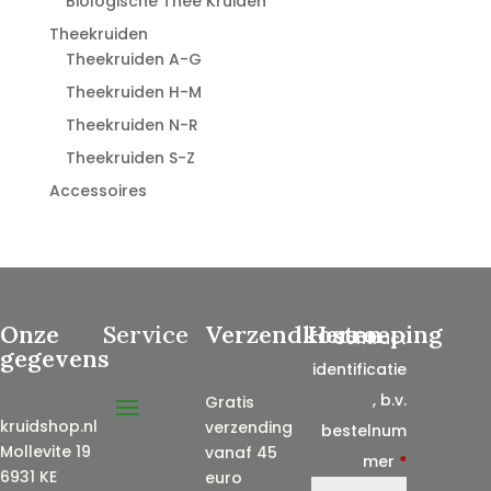
Biologische Thee Kruiden
Theekruiden
Theekruiden A-G
Theekruiden H-M
Theekruiden N-R
Theekruiden S-Z
Accessoires
Onze
Service
Verzendkosten
Herroeping
Contract
gegevens
identificatie
, b.v.
Gratis
kruidshop.nl
verzending
bestelnum
Mollevite 19
vanaf 45
mer
*
6931 KE
euro