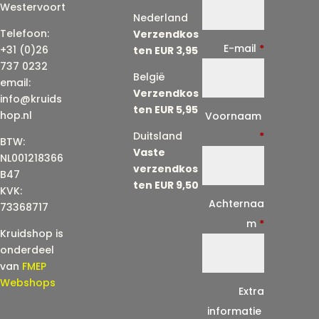
Westervoort
Nederland
Telefoon:
Verzendkos
E-mail
*
+31 (0)26
ten EUR 3,95
737 0232
België
email:
Verzendkos
info@kruids
ten EUR 5,95
E
hop.nl
Voornaam
-
Duitsland
*
BTW:
Vaste
m
NL001218366
verzendkos
a
B47
ten EUR 9,50
KVK:
i
Achternaa
73368717
l
m
*
Kruidshop is
(
onderdeel
h
van
FMEP
e
Webshops
Extra
r
informatie
h