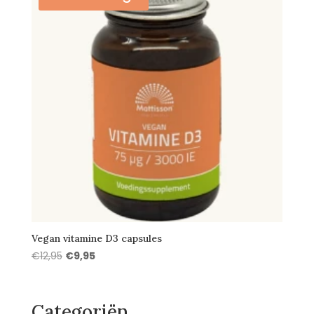
Vegan vitamine D3 capsules
Oorspronkelijke
Huidige
€
12,95
€
9,95
prijs
prijs
was:
is:
€12,95.
€9,95.
Categoriën