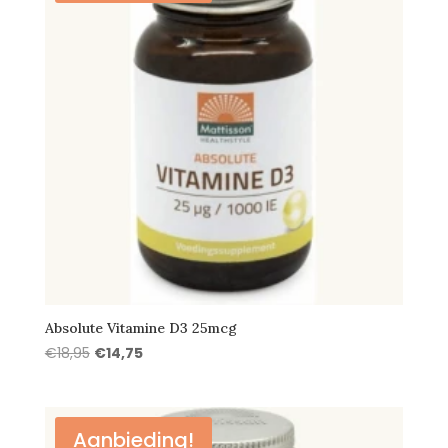
Absolute Vitamine D3 25mcg
Oorspronkelijke
Huidige
€
18,95
€
14,75
prijs
prijs
was:
is:
€18,95.
€14,75.
Aanbieding!