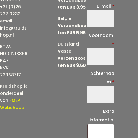
E-mail
*
+31 (0)26
ten EUR 3,95
737 0232
België
email:
Verzendkos
info@kruids
ten EUR 5,95
E
hop.nl
Voornaam
-
Duitsland
*
BTW:
Vaste
m
NL001218366
verzendkos
a
B47
ten EUR 9,50
KVK:
i
Achternaa
73368717
l
m
*
Kruidshop is
(
onderdeel
h
van
FMEP
e
Webshops
Extra
r
informatie
h
a
a