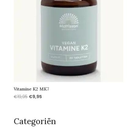
Vitamine K2 MK7
Oorspronkelijke
Huidige
€
19,95
€
9,95
prijs
prijs
was:
is:
€19,95.
€9,95.
Categoriën