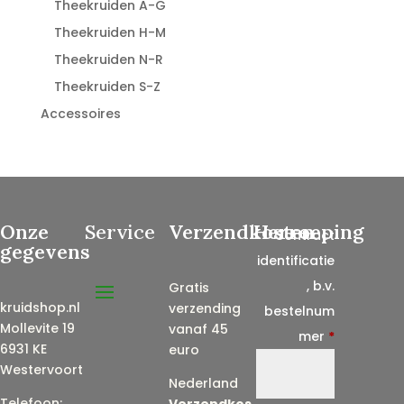
Theekruiden A-G
Theekruiden H-M
Theekruiden N-R
Theekruiden S-Z
Accessoires
Onze
Service
Verzendkosten
Herroeping
Contract
gegevens
identificatie
, b.v.
Gratis
kruidshop.nl
verzending
bestelnum
Mollevite 19
vanaf 45
mer
*
6931 KE
euro
Westervoort
Nederland
Telefoon:
Verzendkos