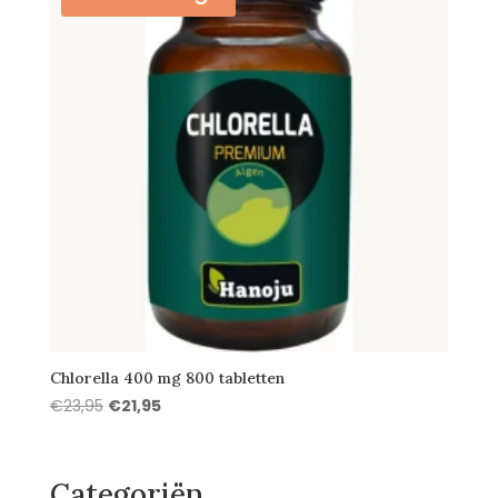
Chlorella 400 mg 800 tabletten
Oorspronkelijke
Huidige
€
23,95
€
21,95
prijs
prijs
was:
is:
€23,95.
€21,95.
Categoriën