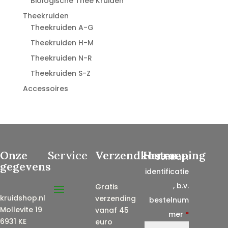
Biologische Thee Kruiden
Theekruiden
Theekruiden A-G
Theekruiden H-M
Theekruiden N-R
Theekruiden S-Z
Accessoires
Onze
Service
Verzendkosten
Herroeping
Contract
gegevens
identificatie
, b.v.
Gratis
kruidshop.nl
verzending
bestelnum
Mollevite 19
vanaf 45
mer
*
6931 KE
euro