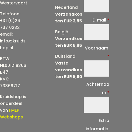
Westervoort
Nederland
Telefoon:
Verzendkos
E-mail
*
+31 (0)26
ten EUR 3,95
737 0232
België
email:
Verzendkos
info@kruids
ten EUR 5,95
E
hop.nl
Voornaam
-
Duitsland
*
BTW:
Vaste
m
NL001218366
verzendkos
a
B47
ten EUR 9,50
KVK:
i
Achternaa
73368717
l
m
*
Kruidshop is
(
onderdeel
h
van
FMEP
e
Webshops
Extra
r
informatie
h