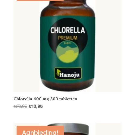
Chlorella 400 mg 300 tabletten
Oorspronkelijke
Huidige
€
19,95
€
13,95
prijs
prijs
was:
is:
€19,95.
€13,95.
Aanbieding!