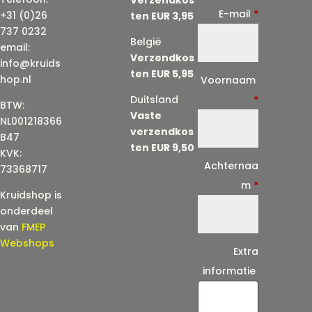
E-mail
*
+31 (0)26
ten EUR 3,95
737 0232
België
email:
Verzendkos
info@kruids
ten EUR 5,95
E
hop.nl
Voornaam
-
Duitsland
*
BTW:
Vaste
m
NL001218366
verzendkos
a
B47
ten EUR 9,50
KVK:
i
Achternaa
73368717
l
m
*
Kruidshop is
(
onderdeel
h
van
FMEP
e
Webshops
Extra
r
informatie
h
a
a