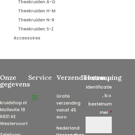
Theekruiden A-G
Theekruiden H-M
Theekruiden N-R
Theekruiden S-Z
Accessoires
Onze
Service
Verzendkosten
Herroeping
Contract
gegevens
identificatie
, b.v.
Gratis
kruidshop.nl
verzending
bestelnum
Mollevite 19
vanaf 45
mer
*
6931 KE
euro
Westervoort
Nederland
Telefoon:
Verzendkos