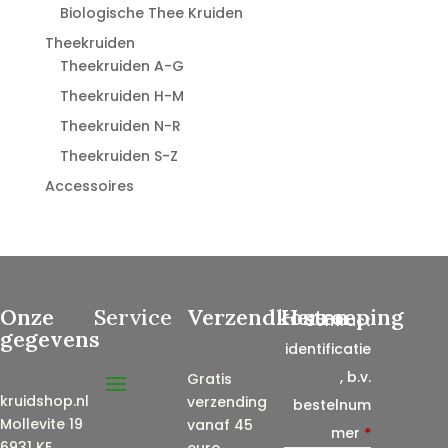
Biologische Thee Kruiden
Theekruiden
Theekruiden A-G
Theekruiden H-M
Theekruiden N-R
Theekruiden S-Z
Accessoires
Onze
Service
Verzendkosten
Herroeping
Contract
gegevens
identificatie
, b.v.
Gratis
kruidshop.nl
verzending
bestelnum
Mollevite 19
vanaf 45
mer
*
6931 KE
euro