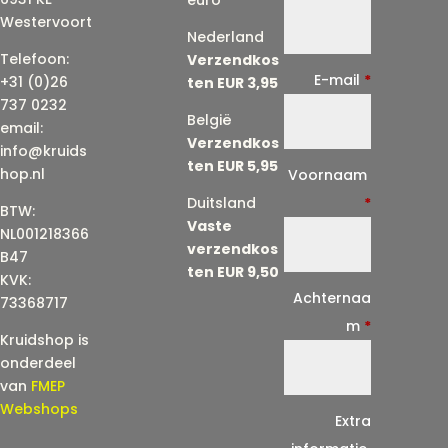
Westervoort
Nederland
Telefoon:
Verzendkos
E-mail
*
+31 (0)26
ten EUR 3,95
737 0232
België
email:
Verzendkos
info@kruids
ten EUR 5,95
E
hop.nl
Voornaam
-
Duitsland
*
BTW:
Vaste
m
NL001218366
verzendkos
a
B47
ten EUR 9,50
KVK:
i
Achternaa
73368717
l
m
*
Kruidshop is
(
onderdeel
h
van
FMEP
e
Webshops
Extra
r