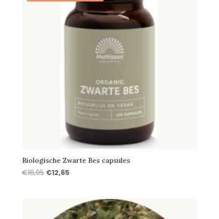
Biologische Zwarte Bes capsules
Oorspronkelijke
Huidige
€
16,95
€
12,65
prijs
prijs
was:
is:
€16,95.
€12,65.