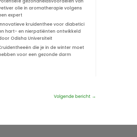
Potentiële gezondheidsvoordelen van
vetiver olie in aromatherapie volgens
een expert
Innovatieve kruidenthee voor diabetici
en hart- en nierpatiënten ontwikkeld
door Odisha Universiteit
Kruidentheeën die je in de winter moet
hebben voor een gezonde darm
Volgende bericht
→