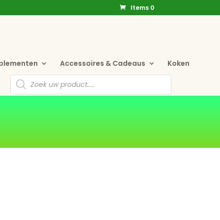
Items 0
pplementen
Accessoires & Cadeaus
Koken
Producten
zoeken