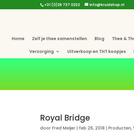
+31 (0)26 737 0232
info@kruidshop.nl
Home
Zelf je thee samenstellen
Blog
Thee & Th
Verzorging
Uitverkoop en THT koopjes
Royal Bridge
door
Fred Meijer
|
feb 26, 2018
|
Producten
,