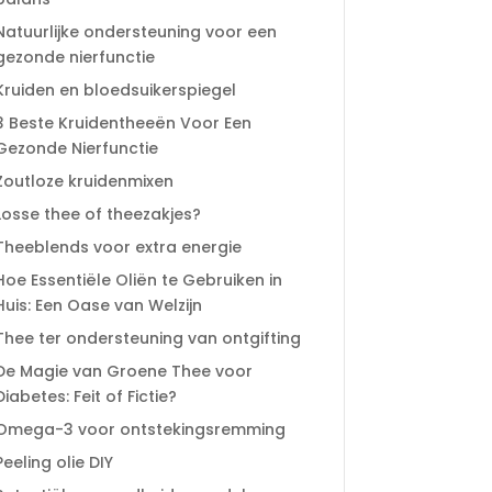
Natuurlijke ondersteuning voor een
gezonde nierfunctie
Kruiden en bloedsuikerspiegel
3 Beste Kruidentheeën Voor Een
Gezonde Nierfunctie
Zoutloze kruidenmixen
Losse thee of theezakjes?
Theeblends voor extra energie
Hoe Essentiële Oliën te Gebruiken in
Huis: Een Oase van Welzijn
Thee ter ondersteuning van ontgifting
De Magie van Groene Thee voor
Diabetes: Feit of Fictie?
Omega-3 voor ontstekingsremming
Peeling olie DIY