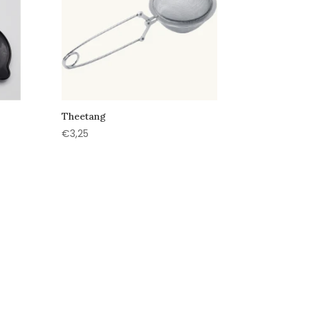
Theetang
€
3,25