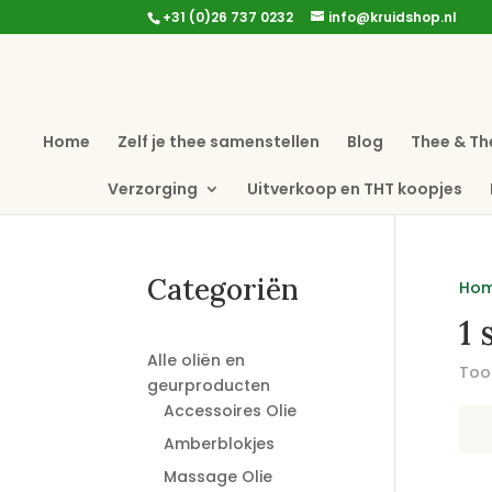
+31 (0)26 737 0232
info@kruidshop.nl
Home
Zelf je thee samenstellen
Blog
Thee & Th
Verzorging
Uitverkoop en THT koopjes
Categoriën
Ho
1 
Alle oliën en
Toon
geurproducten
Accessoires Olie
Amberblokjes
Massage Olie