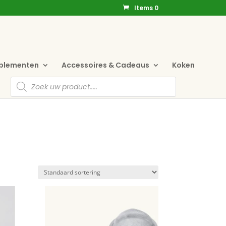
Items 0
pplementen
Accessoires & Cadeaus
Koken
Producten
zoeken