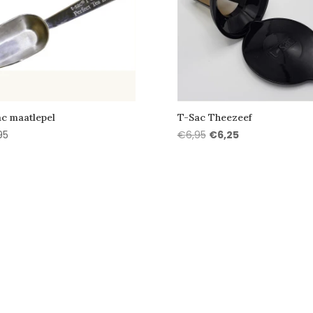
c maatlepel
T-Sac Theezeef
Oorspronkelijke
Huidige
95
€
6,95
€
6,25
prijs
prijs
was:
is:
€6,95.
€6,25.