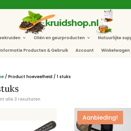
eekruiden
Oliën en geurproducten
Natuurlijke su
Informatie Producten & Gebruik
Account
Winkelwagen
me
/ Product hoeveelheid / 1 stuks
stuks
t alle 3 resultaten
Aanbieding!