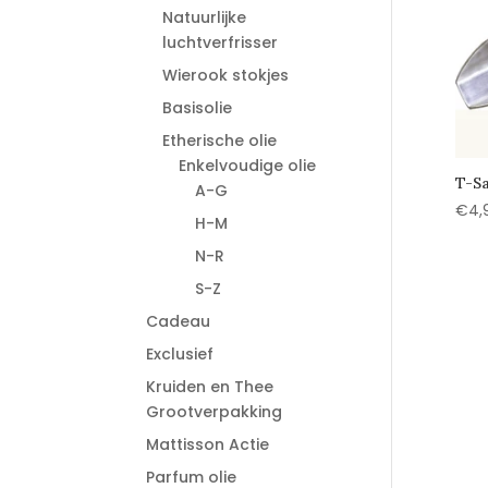
Natuurlijke
luchtverfrisser
Wierook stokjes
Basisolie
Etherische olie
Enkelvoudige olie
T-Sa
A-G
€
4,
H-M
N-R
S-Z
Cadeau
Exclusief
Kruiden en Thee
Grootverpakking
Mattisson Actie
Parfum olie