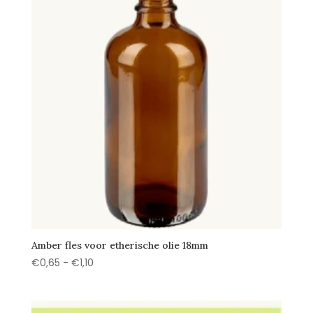
Amber fles voor etherische olie 18mm
Prijsklasse:
€
0,65
-
€
1,10
€0,65
tot
€1,10