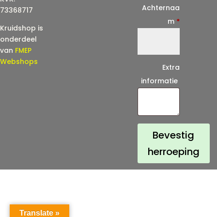
i
Achternaa
73368717
l
m
*
Kruidshop is
(
onderdeel
h
van
FMEP
e
Webshops
Extra
r
informatie
h
a
a
l
Bevestig
)
herroeping
*
Translate »