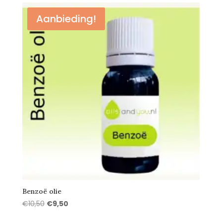
Aanbieding!
Benzoë olie
Oorspronkelijke
Huidige
€
10,50
€
9,50
prijs
prijs