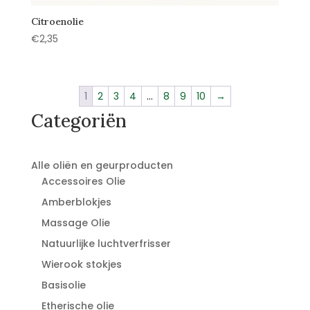
Citroenolie
€
2,35
1
2
3
4
…
8
9
10
→
Categoriën
Alle oliën en geurproducten
Accessoires Olie
Amberblokjes
Massage Olie
Natuurlijke luchtverfrisser
Wierook stokjes
Basisolie
Etherische olie