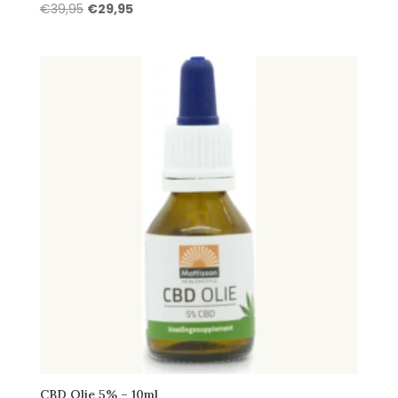
Oorspronkelijke
Huidige
€
39,95
€
29,95
prijs
prijs
was:
is:
€39,95.
€29,95.
CBD Olie 5% – 10ml