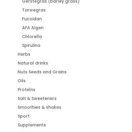
Gerstegras (barley grass)
Tarwegras
Fucoidan
AFA Algen
Chlorella
Spirulina
Herbs
Natural drinks
Nuts Seeds and Grains
Oils
Proteïns
Salt & Sweeteners
Smoothies & shakes
Sport
Supplements