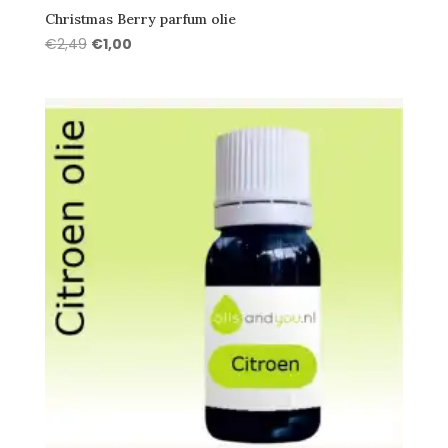
Christmas Berry parfum olie
Oorspronkelijke
Huidige
€
2,49
€
1,00
prijs
prijs
was:
is:
€2,49.
€1,00.