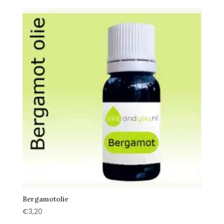
was:
is:
€10,50.
€9,50.
Bergamotolie
€
3,20