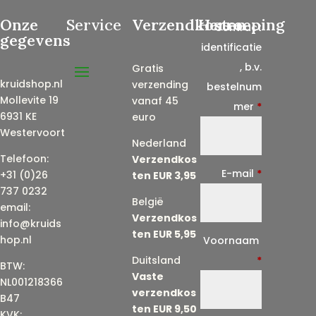
Onze
Service
Verzendkosten
Herroeping
Contract
gegevens
identificatie
, b.v.
Gratis
kruidshop.nl
verzending
bestelnum
Mollevite 19
vanaf 45
mer
*
6931 KE
euro
Westervoort
Nederland
Telefoon:
Verzendkos
E-mail
*
+31 (0)26
ten EUR 3,95
737 0232
België
email:
Verzendkos
info@kruids
ten EUR 5,95
E
hop.nl
Voornaam
-
Duitsland
*
BTW:
Vaste
m
NL001218366
verzendkos
a
B47
ten EUR 9,50
KVK: