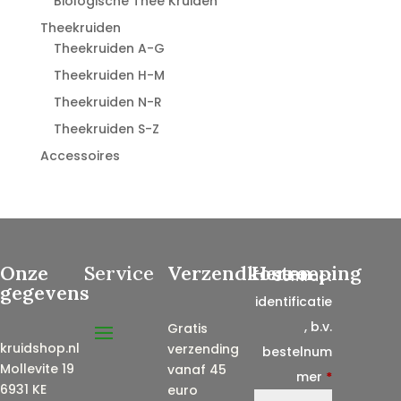
Biologische Thee Kruiden
Theekruiden
Theekruiden A-G
Theekruiden H-M
Theekruiden N-R
Theekruiden S-Z
Accessoires
Onze
Service
Verzendkosten
Herroeping
Contract
gegevens
identificatie
, b.v.
Gratis
kruidshop.nl
verzending
bestelnum
Mollevite 19
vanaf 45
mer
*
6931 KE
euro