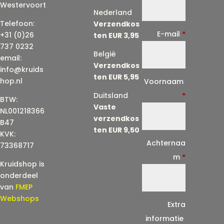
Westervoort
Nederland
Telefoon:
Verzendkos
E-mail
*
+31 (0)26
ten EUR 3,95
737 0232
België
email:
Verzendkos
info@kruids
ten EUR 5,95
E
hop.nl
Voornaam
-
Duitsland
*
BTW:
Vaste
m
NL001218366
verzendkos
a
B47
ten EUR 9,50
KVK:
i
Achternaa
73368717
l
m
*
Kruidshop is
(
onderdeel
h
van
FMEP
e
Webshops
Extra
r
informatie
h