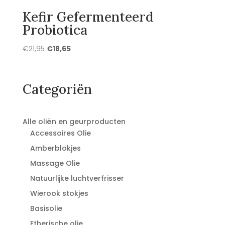
Kefir Gefermenteerd
Probiotica
Oorspronkelijke
Huidige
€
21,95
€
18,65
prijs
prijs
was:
is:
€21,95.
€18,65.
Categoriën
Alle oliën en geurproducten
Accessoires Olie
Amberblokjes
Massage Olie
Natuurlijke luchtverfrisser
Wierook stokjes
Basisolie
Etherische olie