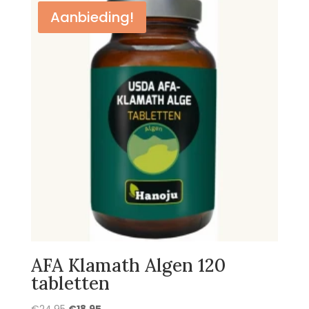
Aanbieding!
AFA Klamath Algen 120
tabletten
Oorspronkelijke
Huidige