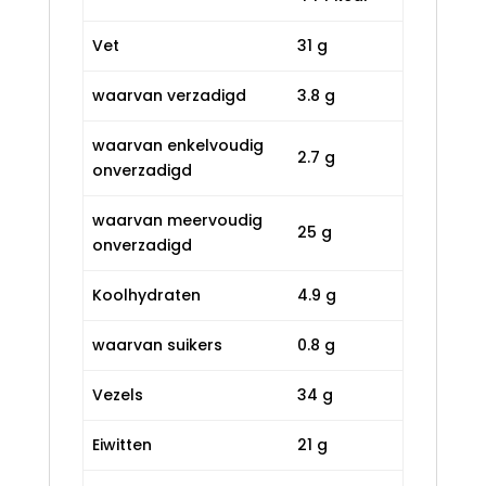
Vet
31 g
waarvan verzadigd
3.8 g
waarvan enkelvoudig
2.7 g
onverzadigd
waarvan meervoudig
25 g
onverzadigd
Koolhydraten
4.9 g
waarvan suikers
0.8 g
Vezels
34 g
Eiwitten
21 g