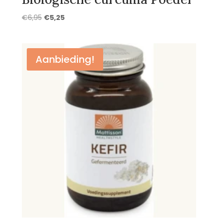
Oorspronkelijke
Huidige
€
6,95
€
5,25
prijs
prijs
was:
is:
€6,95.
€5,25.
Aanbieding!