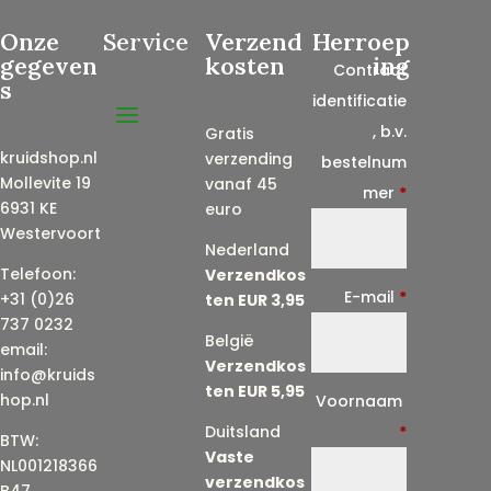
Onze
Service
Verzend
Herroep
gegeven
kosten
ing
Contract
s
identificatie
, b.v.
Gratis
kruidshop.nl
verzending
bestelnum
Mollevite 19
vanaf 45
mer
*
6931 KE
euro
Westervoort
Nederland
Telefoon:
Verzendkos
E-mail
*
+31 (0)26
ten EUR 3,95
737 0232
België
email:
Verzendkos
info@kruids
ten EUR 5,95
E
hop.nl
Voornaam
-
Duitsland
*
BTW:
Vaste
m
NL001218366
verzendkos
a
B47