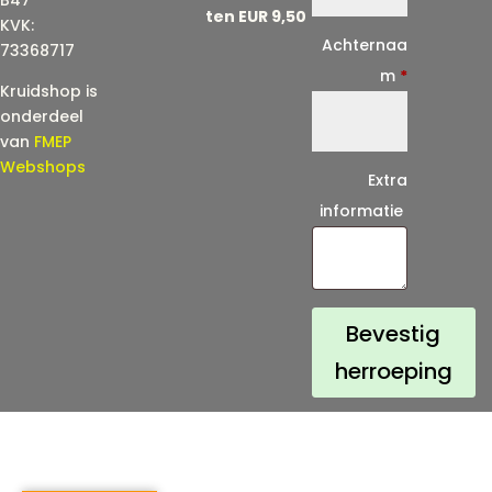
ten EUR 9,50
KVK:
i
Achternaa
73368717
l
m
*
Kruidshop is
(
onderdeel
h
van
FMEP
e
Webshops
Extra
r
informatie
h
a
a
l
Bevestig
)
herroeping
*