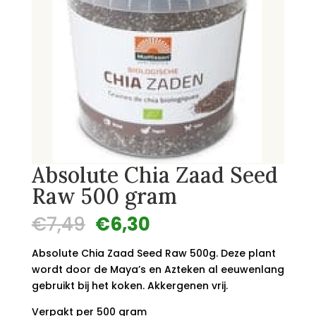
Absolute Chia Zaad Seed
Raw 500 gram
Oorspronkelijke
Huidige
€
7,49
€
6,30
prijs
prijs
was:
is:
Absolute Chia Zaad Seed Raw 500g. Deze plant
€7,49.
€6,30.
wordt door de Maya’s en Azteken al eeuwenlang
gebruikt bij het koken. Akkergenen vrij.
Verpakt per 500 gram