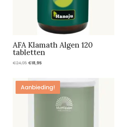
AFA Klamath Algen 120
tabletten
Oorspronkelijke
Huidige
€
24,95
€
18,95
prijs
prijs
was:
is:
€24,95.
€18,95.
Aanbieding!