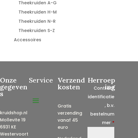
Theekruiden A-G
Theekruiden H-M
Theekruiden N-R
Theekruiden S-Z
Accessoires
Onze
Service
Verzend
Herroep
gegeven
kosten
ing
Contract
s
identificatie
, b.v.
Gratis
kruidshop.nl
verzending
bestelnum
Mollevite 19
vanaf 45
mer
*
6931 KE
euro
Westervoort