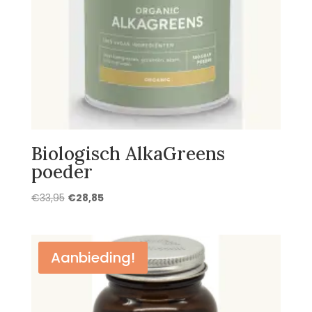
Biologisch AlkaGreens
poeder
Oorspronkelijke
Huidige
€
33,95
€
28,85
prijs
prijs
was:
is:
€33,95.
€28,85.
Aanbieding!