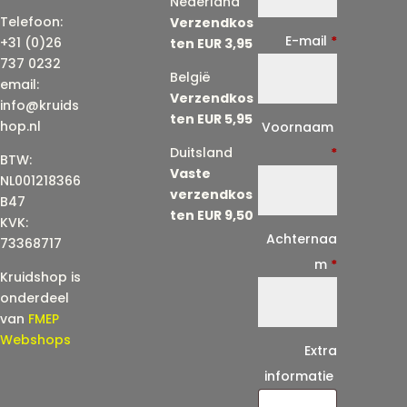
Nederland
Telefoon:
Verzendkos
E-mail
*
+31 (0)26
ten EUR 3,95
737 0232
België
email:
Verzendkos
info@kruids
ten EUR 5,95
E
hop.nl
Voornaam
-
Duitsland
*
BTW:
Vaste
m
NL001218366
verzendkos
a
B47
ten EUR 9,50
KVK:
i
Achternaa
73368717
l
m
*
Kruidshop is
(
onderdeel
h
van
FMEP
e
Webshops
Extra
r
informatie
h
a