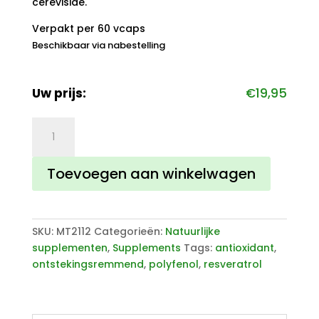
cerevisiae.
Verpakt per 60 vcaps
Beschikbaar via nabestelling
Uw prijs:
€
19,95
Absolute
Resveratrol
350mg
Toevoegen aan winkelwagen
aantal
SKU:
MT2112
Categorieën:
Natuurlijke
supplementen
,
Supplements
Tags:
antioxidant
,
ontstekingsremmend
,
polyfenol
,
resveratrol