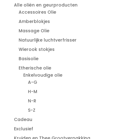
Alle oliën en geurproducten
Accessoires Olie
Amberblokjes
Massage Olie
Natuurlijke luchtverfrisser
Wierook stokjes
Basisolie
Etherische olie
Enkelvoudige olie
A-G
H-M
N-R
S-Z
Cadeau
Exclusief
Kruiden en Thee Grootverpakking