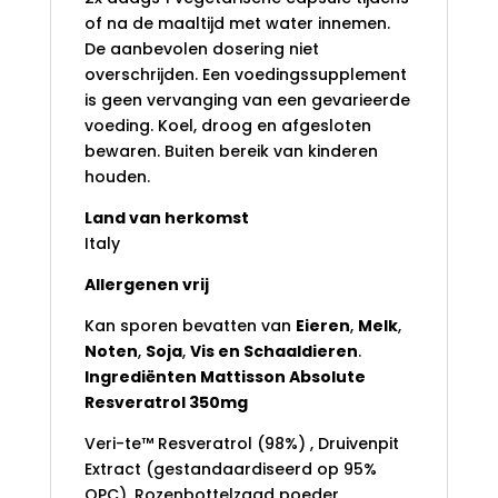
of na de maaltijd met water innemen.
De aanbevolen dosering niet
overschrijden. Een voedingssupplement
is geen vervanging van een gevarieerde
voeding. Koel, droog en afgesloten
bewaren. Buiten bereik van kinderen
houden.
Land van herkomst
Italy
Allergenen vrij
Kan sporen bevatten van
Eieren
,
Melk
,
Noten
,
Soja
,
Vis en Schaaldieren
.
Ingrediënten Mattisson Absolute
Resveratrol 350mg
Veri-te™ Resveratrol (98%) , Druivenpit
Extract (gestandaardiseerd op 95%
OPC), Rozenbottelzaad poeder,