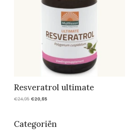
Resveratrol ultimate
Oorspronkelijke
Huidige
€
24,95
€
20,65
prijs
prijs
was:
is:
€24,95.
€20,65.
Categoriën