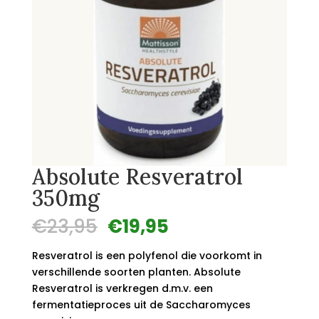
Absolute Resveratrol
350mg
Oorspronkelijke
Huidige
€
23,95
€
19,95
prijs
prijs
was:
is:
Resveratrol is een polyfenol die voorkomt in
€23,95.
€19,95.
verschillende soorten planten. Absolute
Resveratrol is verkregen d.m.v. een
fermentatieproces uit de Saccharomyces