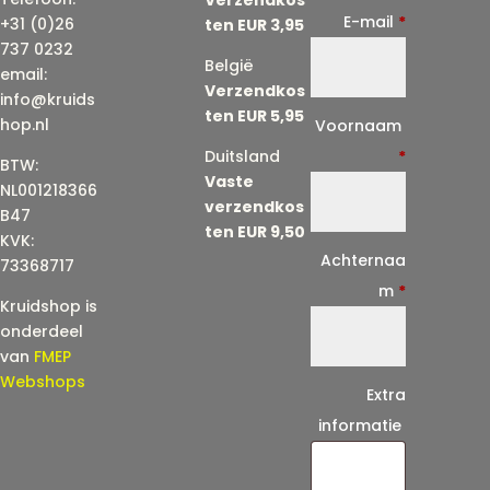
E-mail
*
+31 (0)26
ten EUR 3,95
737 0232
België
email:
Verzendkos
info@kruids
ten EUR 5,95
E
hop.nl
Voornaam
-
Duitsland
*
BTW:
Vaste
m
NL001218366
verzendkos
a
B47
ten EUR 9,50
KVK:
i
Achternaa
73368717
l
m
*
Kruidshop is
(
onderdeel
h
van
FMEP
e
Webshops
Extra
r
informatie
h
a
a