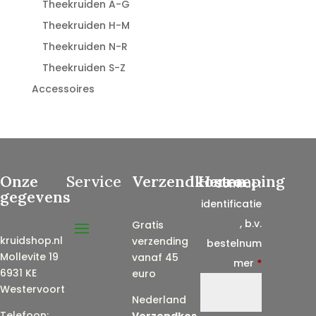
Theekruiden A-G
Theekruiden H-M
Theekruiden N-R
Theekruiden S-Z
Accessoires
Onze
Service
Verzendkosten
Herroeping
Contract
gegevens
identificatie
, b.v.
Gratis
kruidshop.nl
verzending
bestelnum
Mollevite 19
vanaf 45
mer
*
6931 KE
euro
Westervoort
Nederland
Telefoon:
Verzendkos