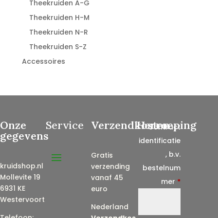
Theekruiden A-G
Theekruiden H-M
Theekruiden N-R
Theekruiden S-Z
Accessoires
Onze
Service
Verzendkosten
Herroeping
Contract
gegevens
identificatie
, b.v.
Gratis
kruidshop.nl
verzending
bestelnum
Mollevite 19
vanaf 45
mer
*
6931 KE
euro
Westervoort
Nederland
Telefoon:
Verzendkos