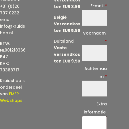
E-mail
*
+31 (0)26
ten EUR 3,95
737 0232
België
email:
Verzendkos
info@kruids
ten EUR 5,95
E
hop.nl
Voornaam
-
Duitsland
*
BTW:
Vaste
m
NL001218366
verzendkos
a
B47
ten EUR 9,50
KVK:
i
Achternaa
73368717
l
m
*
Kruidshop is
(
onderdeel
h
van
FMEP
e
Webshops
Extra
r
informatie
h
a
a