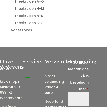
Theekruiden A-G
Theekruiden H-M
Theekruiden N-R
Theekruiden S-Z
Accessoires
Onze
Service
Verzendkosten
Herroeping
Contract
gegevens
identificatie
, b.v.
Gratis
kruidshop.nl
verzending
bestelnum
Mollevite 19
vanaf 45
mer
*
6931 KE
euro
Westervoort
Nederland
Telefoon:
Verzendkos