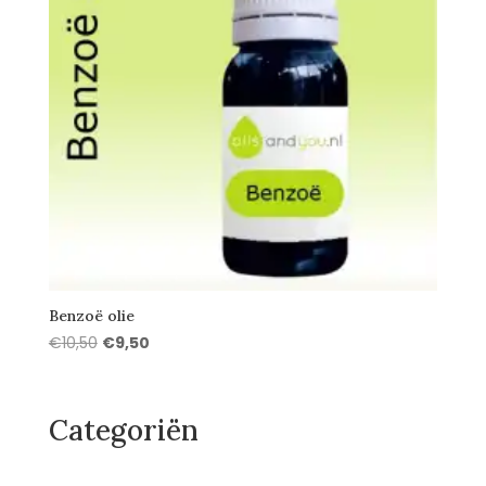
Benzoë olie
Oorspronkelijke
Huidige
€
10,50
€
9,50
prijs
prijs
was:
is:
€10,50.
€9,50.
Categoriën