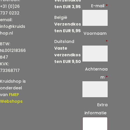
E-mail
*
+31 (0)26
ten EUR 3,95
737 0232
België
email:
Verzendkos
info@kruids
ten EUR 5,95
E
hop.nl
Voornaam
-
Duitsland
*
BTW:
Vaste
m
NL001218366
verzendkos
a
B47
ten EUR 9,50
KVK:
i
Achternaa
73368717
l
m
*
Kruidshop is
(
onderdeel
h
van
FMEP
e
Webshops
Extra
r
informatie
h
a
a