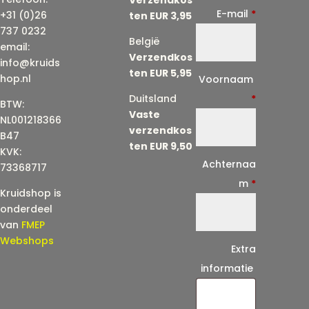
E-mail
*
+31 (0)26
ten EUR 3,95
737 0232
België
email:
Verzendkos
info@kruids
ten EUR 5,95
E
hop.nl
Voornaam
-
Duitsland
*
BTW:
Vaste
m
NL001218366
verzendkos
a
B47
ten EUR 9,50
KVK:
i
Achternaa
73368717
l
m
*
Kruidshop is
(
onderdeel
h
van
FMEP
e
Webshops
Extra
r
informatie
h
a
a