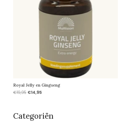
Royal Jelly en Gingseng
Oorspronkelijke
Huidige
€
19,95
€
14,95
prijs
prijs
was:
is:
€19,95.
€14,95.
Categoriën