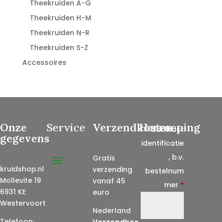
Theekruiden A-G
Theekruiden H-M
Theekruiden N-R
Theekruiden S-Z
Accessoires
Onze
Service
Verzendkosten
Herroeping
Contract
gegevens
identificatie
, b.v.
Gratis
kruidshop.nl
verzending
bestelnum
Mollevite 19
vanaf 45
mer
*
6931 KE
euro
Westervoort
Nederland
Telefoon:
Verzendkos