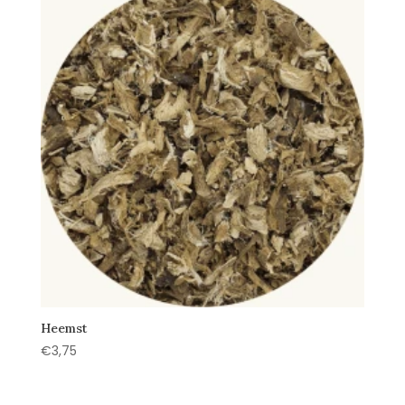
Heemst
€
3,75