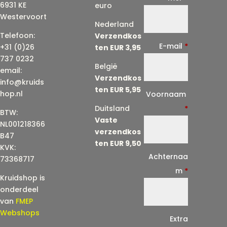
6931 KE
euro
Westervoort
Nederland
Telefoon:
Verzendkos
E-mail
*
+31 (0)26
ten EUR 3,95
737 0232
België
email:
Verzendkos
info@kruids
ten EUR 5,95
E
hop.nl
Voornaam
-
Duitsland
*
BTW:
Vaste
m
NL001218366
verzendkos
a
B47
ten EUR 9,50
KVK:
i
Achternaa
73368717
l
m
*
Kruidshop is
(
onderdeel
h
van
FMEP
e
Webshops
Extra
r