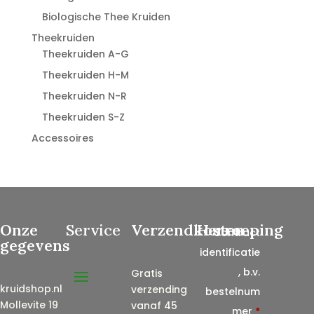
Biologische Thee Kruiden
Theekruiden
Theekruiden A-G
Theekruiden H-M
Theekruiden N-R
Theekruiden S-Z
Accessoires
Onze
Service
Verzendkosten
Herroeping
Contract
gegevens
identificatie
, b.v.
Gratis
kruidshop.nl
verzending
bestelnum
Mollevite 19
vanaf 45
mer
*