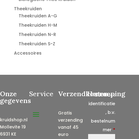
Theekruiden
Theekruiden A-G
Theekruiden H-M
Theekruiden N-R
Theekruiden S-Z
Accessoires
Onze
Service
Verzendkosten
Herroeping
Contract
gegevens
identificatie
, b.v.
Gratis
kruidshop.nl
verzending
bestelnum
Mollevite 19
vanaf 45
mer
*
6931 KE
euro