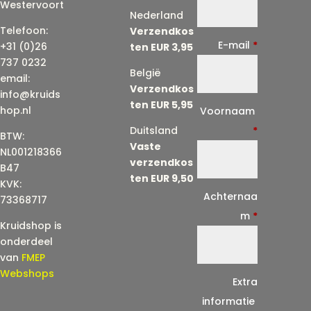
Westervoort
Nederland
Telefoon:
Verzendkos
E-mail
*
+31 (0)26
ten EUR 3,95
737 0232
België
email:
Verzendkos
info@kruids
ten EUR 5,95
E
hop.nl
Voornaam
-
Duitsland
*
BTW:
Vaste
m
NL001218366
verzendkos
a
B47
ten EUR 9,50
KVK:
i
Achternaa
73368717
l
m
*
Kruidshop is
(
onderdeel
h
van
FMEP
e
Webshops
Extra
r
informatie
h