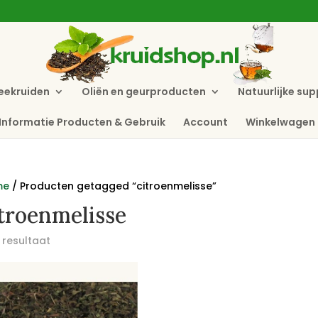
eekruiden
Oliën en geurproducten
Natuurlijke su
Informatie Producten & Gebruik
Account
Winkelwagen
me
/ Producten getagged “citroenmelisse”
troenmelisse
 resultaat