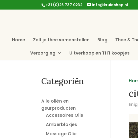
+31 (0)26 737 0232
info@kruidshop.nl
Home
Zelf je thee samenstellen
Blog
Thee & Th
Verzorging
Uitverkoop en THT koopjes
Categoriën
Ho
ci
Alle oliën en
Enig
geurproducten
Accessoires Olie
Amberblokjes
Massage Olie