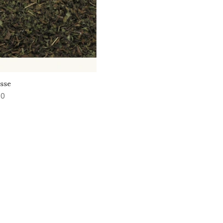
sse
50