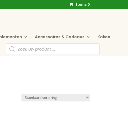
Items 0
pplementen
Accessoires & Cadeaus
Koken
Producten
zoeken