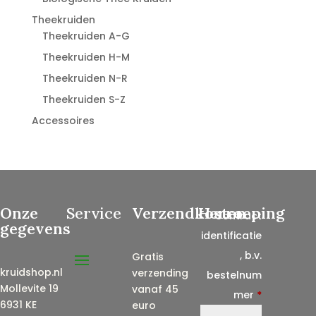
Theekruiden
Theekruiden A-G
Theekruiden H-M
Theekruiden N-R
Theekruiden S-Z
Accessoires
Onze
Service
Verzendkosten
Herroeping
Contract
gegevens
identificatie
, b.v.
Gratis
kruidshop.nl
verzending
bestelnum
Mollevite 19
vanaf 45
mer
*
6931 KE
euro