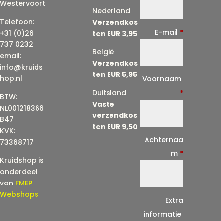
Westervoort
Nederland
Telefoon:
Verzendkos
E-mail
*
+31 (0)26
ten EUR 3,95
737 0232
België
email:
Verzendkos
info@kruids
ten EUR 5,95
E
hop.nl
Voornaam
-
Duitsland
*
BTW:
Vaste
m
NL001218366
verzendkos
a
B47
ten EUR 9,50
KVK:
i
Achternaa
73368717
l
m
*
Kruidshop is
(
onderdeel
h
van
FMEP
e
Webshops
Extra
r
informatie
h