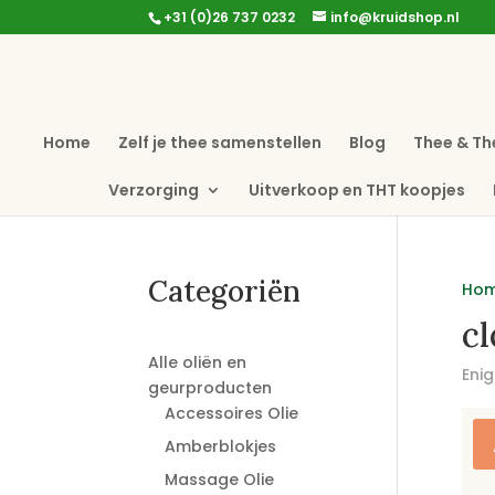
+31 (0)26 737 0232
info@kruidshop.nl
Home
Zelf je thee samenstellen
Blog
Thee & Th
Verzorging
Uitverkoop en THT koopjes
Categoriën
Ho
cl
Alle oliën en
Enig
geurproducten
Accessoires Olie
Amberblokjes
Massage Olie