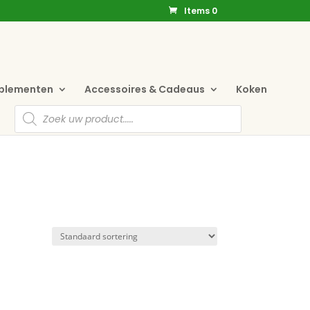
Items 0
pplementen
Accessoires & Cadeaus
Koken
Producten
zoeken