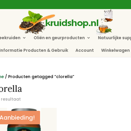
eekruiden
Oliën en geurproducten
Natuurlijke su
Informatie Producten & Gebruik
Account
Winkelwagen
me
/ Producten getagged “clorella”
orella
 resultaat
Aanbieding!