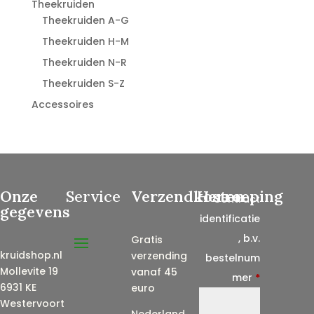
Theekruiden
Theekruiden A-G
Theekruiden H-M
Theekruiden N-R
Theekruiden S-Z
Accessoires
Onze
Service
Verzendkosten
Herroeping
Contract
gegevens
identificatie
, b.v.
Gratis
kruidshop.nl
verzending
bestelnum
Mollevite 19
vanaf 45
mer
*
6931 KE
euro
Westervoort
Nederland