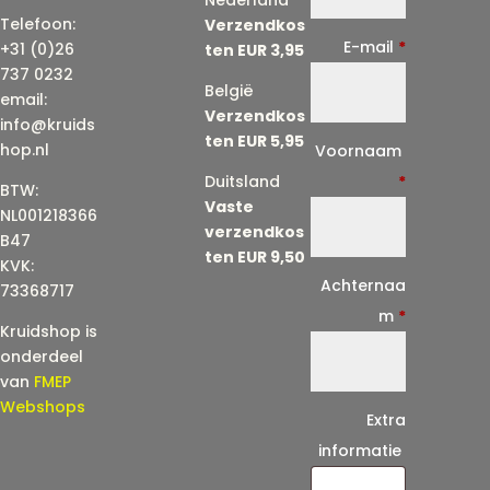
Telefoon:
Verzendkos
E-mail
*
+31 (0)26
ten EUR 3,95
737 0232
België
email:
Verzendkos
info@kruids
ten EUR 5,95
E
hop.nl
Voornaam
-
Duitsland
*
BTW:
Vaste
m
NL001218366
verzendkos
a
B47
ten EUR 9,50
KVK:
i
Achternaa
73368717
l
m
*
Kruidshop is
(
onderdeel
h
van
FMEP
e
Webshops
Extra
r
informatie
h
a