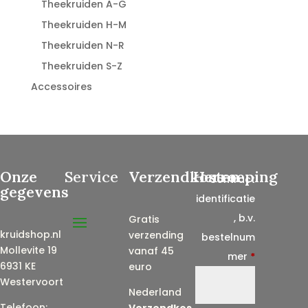
Theekruiden A-G
Theekruiden H-M
Theekruiden N-R
Theekruiden S-Z
Accessoires
Onze
Service
Verzendkosten
Herroeping
Contract
gegevens
identificatie
, b.v.
Gratis
kruidshop.nl
verzending
bestelnum
Mollevite 19
vanaf 45
mer
*
6931 KE
euro
Westervoort
Nederland
Telefoon:
Verzendkos