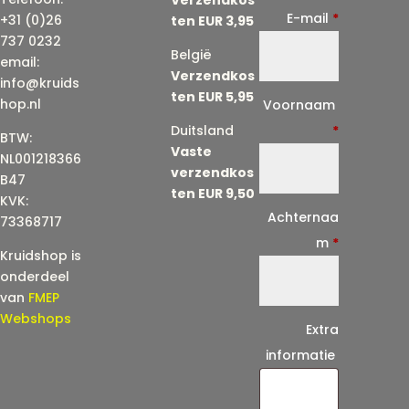
E-mail
*
+31 (0)26
ten EUR 3,95
737 0232
België
email:
Verzendkos
info@kruids
ten EUR 5,95
E
hop.nl
Voornaam
-
Duitsland
*
BTW:
Vaste
m
NL001218366
verzendkos
a
B47
ten EUR 9,50
KVK:
i
Achternaa
73368717
l
m
*
Kruidshop is
(
onderdeel
h
van
FMEP
e
Webshops
Extra
r
informatie
h
a
a