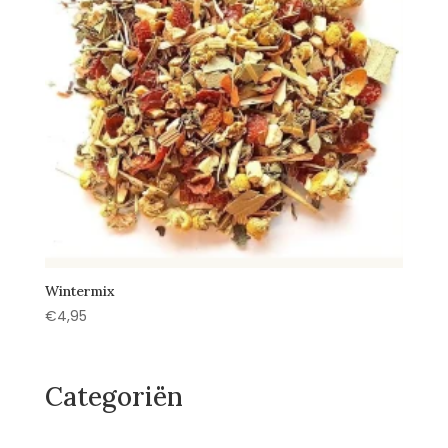
Wintermix
€
4,95
Categoriën