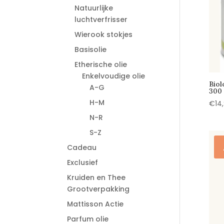
Natuurlijke
luchtverfrisser
Wierook stokjes
Basisolie
Etherische olie
Enkelvoudige olie
Biol
A-G
300
H-M
€
14
N-R
S-Z
Cadeau
Exclusief
Kruiden en Thee
Grootverpakking
Mattisson Actie
Parfum olie