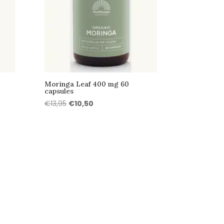
Moringa Leaf 400 mg 60
capsules
Oorspronkelijke
Huidige
€
13,95
€
10,50
prijs
prijs
was:
is:
€13,95.
€10,50.