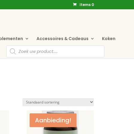
Items 0
pplementen
Accessoires & Cadeaus
Koken
Producten
zoeken
Aanbieding!