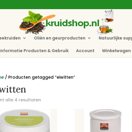
eekruiden
Oliën en geurproducten
Natuurlijke su
Informatie Producten & Gebruik
Account
Winkelwagen
me
/ Producten getagged “eiwitten”
witten
t alle 4 resultaten