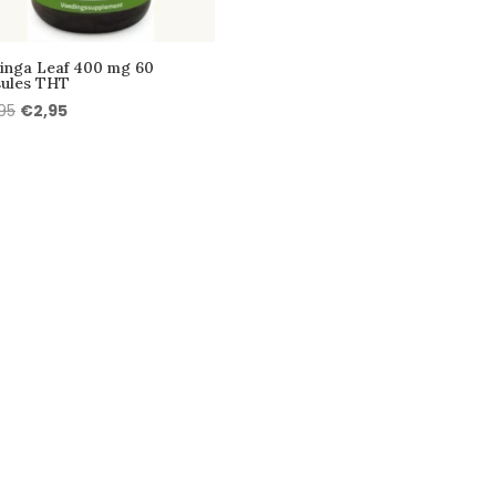
inga Leaf 400 mg 60
sules THT
Oorspronkelijke
Huidige
,95
€
2,95
prijs
prijs
was:
is:
€12,95.
€2,95.