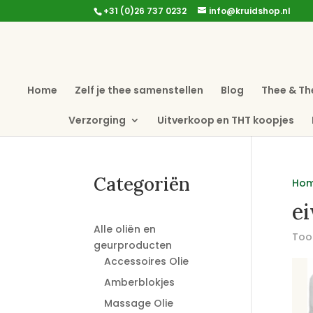
+31 (0)26 737 0232
info@kruidshop.nl
Home
Zelf je thee samenstellen
Blog
Thee & Th
Verzorging
Uitverkoop en THT koopjes
Categoriën
Ho
ei
Alle oliën en
Toon
geurproducten
Accessoires Olie
Amberblokjes
Massage Olie