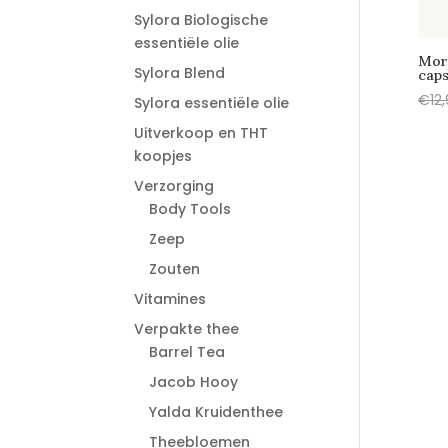
Sylora Biologische
essentiële olie
Mor
Sylora Blend
cap
€
12
Sylora essentiële olie
Uitverkoop en THT
koopjes
Verzorging
Body Tools
Zeep
Zouten
Vitamines
Verpakte thee
Barrel Tea
Jacob Hooy
Yalda Kruidenthee
Theebloemen