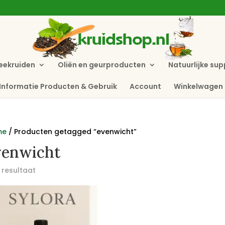
eekruiden
Oliën en geurproducten
Natuurlijke su
Informatie Producten & Gebruik
Account
Winkelwagen
me
/ Producten getagged “evenwicht”
venwicht
 resultaat