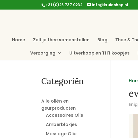
+31 (0)26 737 0232
info@kruidshop.nl
Home
Zelf je thee samenstellen
Blog
Thee & Th
Verzorging
Uitverkoop en THT koopjes
Categoriën
Ho
e
Alle oliën en
Enig
geurproducten
Accessoires Olie
Amberblokjes
Massage Olie