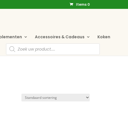
Items 0
pplementen
Accessoires & Cadeaus
Koken
Producten
zoeken