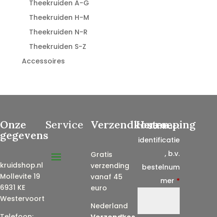
Theekruiden A-G
Theekruiden H-M
Theekruiden N-R
Theekruiden S-Z
Accessoires
Onze
Service
Verzendkosten
Herroeping
Contract
gegevens
identificatie
, b.v.
Gratis
kruidshop.nl
verzending
bestelnum
Mollevite 19
vanaf 45
mer
*
6931 KE
euro
Westervoort
Nederland
Telefoon:
Verzendkos