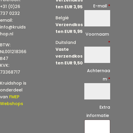
E-mail
*
+31 (0)26
ten EUR 3,95
737 0232
België
email:
Verzendkos
info@kruids
ten EUR 5,95
E
hop.nl
Voornaam
-
Duitsland
*
BTW:
Vaste
m
NL001218366
verzendkos
a
B47
ten EUR 9,50
KVK:
i
Achternaa
73368717
l
m
*
Kruidshop is
(
onderdeel
h
van
FMEP
e
Webshops
Extra
r
informatie
h
a
a