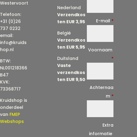
Westervoort
Nederland
Telefoon:
Verzendkos
E-mail
*
+31 (0)26
ten EUR 3,95
737 0232
België
email:
Verzendkos
info@kruids
ten EUR 5,95
E
hop.nl
Voornaam
-
Duitsland
*
BTW:
Vaste
m
NL001218366
verzendkos
a
B47
ten EUR 9,50
KVK:
i
Achternaa
73368717
l
m
*
Kruidshop is
(
onderdeel
h
van
FMEP
e
Webshops
Extra
r
informatie
h