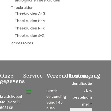
Biologische Thee Kruiden
Theekruiden
Theekruiden A-G
Theekruiden H-M
Theekruiden N-R
Theekruiden S-Z
Accessoires
Onze
Service
Verzendkosten
Herroeping
Contract
gegevens
identificatie
, b.v.
Gratis
kruidshop.nl
verzending
bestelnum
Mollevite 19
vanaf 45
mer
*
6931 KE
euro