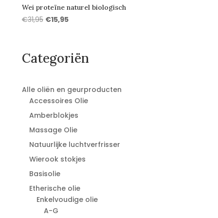
Wei proteïne naturel biologisch
Oorspronkelijke
Huidige
€
31,95
€
15,95
prijs
prijs
was:
is:
€31,95.
€15,95.
Categoriën
Alle oliën en geurproducten
Accessoires Olie
Amberblokjes
Massage Olie
Natuurlijke luchtverfrisser
Wierook stokjes
Basisolie
Etherische olie
Enkelvoudige olie
A-G