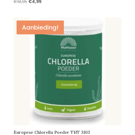
Oorspronkelijke
Huidige
€
18,95
€
4,95
prijs
prijs
was:
is:
€18,95.
€4,95.
Aanbieding!
Europese Chlorella Poeder THT 3103