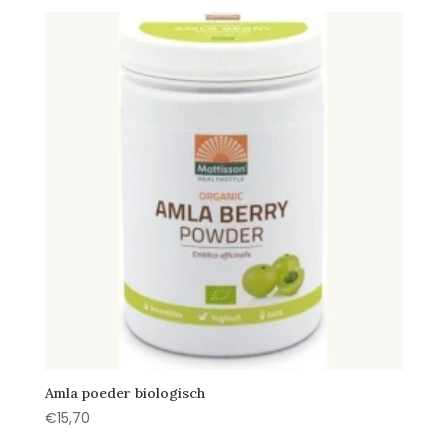
was:
is:
€12,49.
€11,25.
Amla poeder biologisch
€
15,70