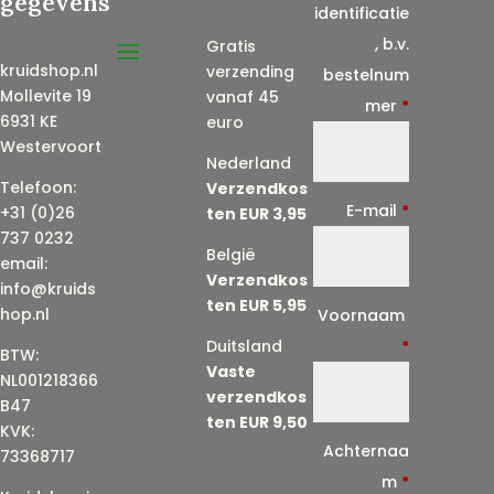
gegevens
identificatie
, b.v.
Gratis
kruidshop.nl
verzending
bestelnum
Mollevite 19
vanaf 45
mer
*
6931 KE
euro
Westervoort
Nederland
Telefoon:
Verzendkos
E-mail
*
+31 (0)26
ten EUR 3,95
737 0232
België
email:
Verzendkos
info@kruids
ten EUR 5,95
E
hop.nl
Voornaam
-
Duitsland
*
BTW:
Vaste
m
NL001218366
verzendkos
a
B47
ten EUR 9,50
KVK:
i
Achternaa
73368717
l
m
*