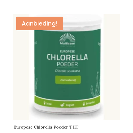
prijs
prijs
was:
is:
€18,95.
€15,50.
Aanbieding!
Europese Chlorella Poeder THT