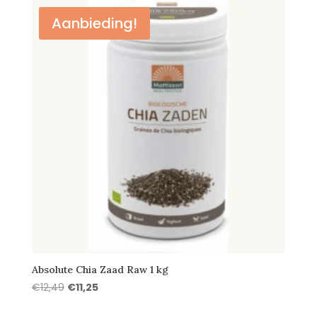
Aanbieding!
Absolute Chia Zaad Raw 1 kg
Oorspronkelijke
Huidige
€
12,49
€
11,25
prijs
prijs