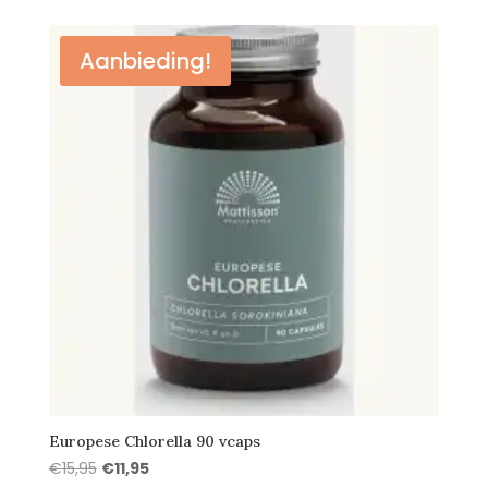
Aanbieding!
Europese Chlorella 90 vcaps
Oorspronkelijke
Huidige
€
15,95
€
11,95