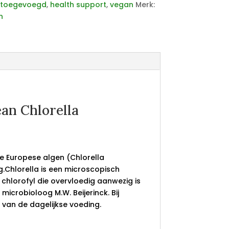
 toegevoegd
,
health support
,
vegan
Merk:
n
an Chlorella
ke Europese algen (Chlorella
g.Chlorella is een microscopisch
 chlorofyl die overvloedig aanwezig is
microbioloog M.W. Beijerinck. Bij
 van de dagelijkse voeding.