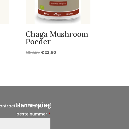
Chaga Mushroom
Poeder
Oorspronkelijke
Huidige
€
26,95
€
22,50
prijs
prijs
was:
is:
€26,95.
€22,50.
Herroeping
ontract identificatie, b.v.
bestelnummer
*