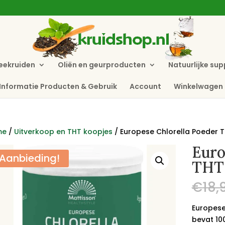
eekruiden
Oliën en geurproducten
Natuurlijke su
Informatie Producten & Gebruik
Account
Winkelwagen
me
/
Uitverkoop en THT koopjes
/ Europese Chlorella Poeder T
Euro
Aanbieding!
THT
€
18,
Europese
bevat 10