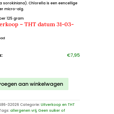
a sorokiniana). Chlorella is een eencellige
er micro-alg.
per 125 gram
erkoop – THT datum 31-03-
aad
s:
€
7,95
e
voegen aan winkelwagen
486-32026
Categorie:
Uitverkoop en THT
Tags:
allergenen vrij
,
Geen suiker of