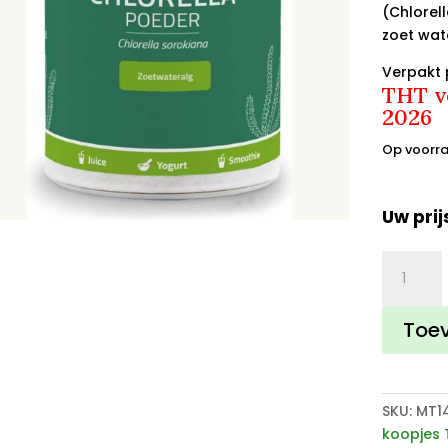
(Chlorell
zoet wat
Verpakt 
THT v
2026
Op voorr
Uw prij
Europes
Chlorella
Poeder
Toe
THT
3103
aantal
SKU:
MT1
koopjes