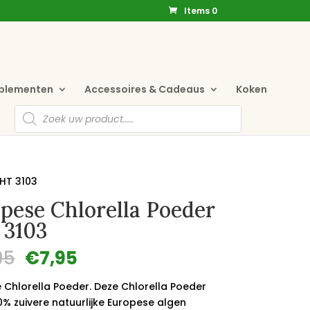
Items 0
pplementen
Accessoires & Cadeaus
Koken
Producten
zoeken
HT 3103
pese Chlorella Poeder
 3103
Oorspronkelijke
Huidige
95
€
7,95
prijs
prijs
was:
is:
 Chlorella Poeder. Deze Chlorella Poeder
€18,95.
€7,95.
0% zuivere natuurlijke Europese algen