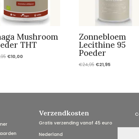
haga Mushroom
Zonnebloem
eder THT
Lecithine 95
Poeder
Oorspronkelijke
Huidige
,95
€
10,00
prijs
prijs
Oorspronkelijke
Huidige
€
24,95
€
21,95
was:
is:
prijs
prijs
€26,95.
€10,00.
was:
is:
€24,95.
€21,95.
Verzendkosten
C
Gratis verzending vanaf 45 euro
mer
aarden
Nederland