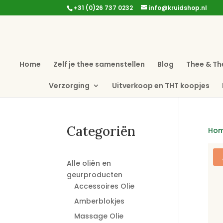
+31 (0)26 737 0232
info@kruidshop.nl
Home
Zelf je thee samenstellen
Blog
Thee & Th
Verzorging
Uitverkoop en THT koopjes
Categoriën
Ho
Alle oliën en
geurproducten
Accessoires Olie
Amberblokjes
Massage Olie