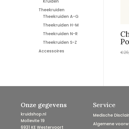
Kruiden
Theekruiden
Theekruiden A-G
Theekruiden H-M
C
Theekruiden N-R
Po
Theekruiden S-Z
Accessoires
€
26
Onze gegevens
Service
kruidshop.nl
Medische Disclai
Mollevite 19
Algemene voorw
6931 KE Westervoort