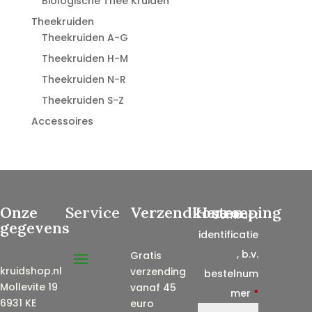
Biologische Thee Kruiden
Theekruiden
Theekruiden A-G
Theekruiden H-M
Theekruiden N-R
Theekruiden S-Z
Accessoires
Onze
Service
Verzendkosten
Herroeping
Contract
gegevens
identificatie
, b.v.
Gratis
kruidshop.nl
verzending
bestelnum
Mollevite 19
vanaf 45
mer
*
6931 KE
euro