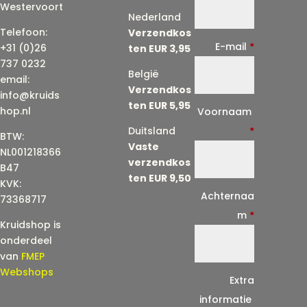
Westervoort
Nederland
Telefoon:
Verzendkos
E-mail
*
+31 (0)26
ten EUR 3,95
737 0232
België
email:
Verzendkos
info@kruids
ten EUR 5,95
E
hop.nl
Voornaam
-
Duitsland
*
BTW:
Vaste
m
NL001218366
verzendkos
a
B47
ten EUR 9,50
KVK:
i
Achternaa
73368717
l
m
*
Kruidshop is
(
onderdeel
h
van
FMEP
e
Webshops
Extra
r
informatie
h