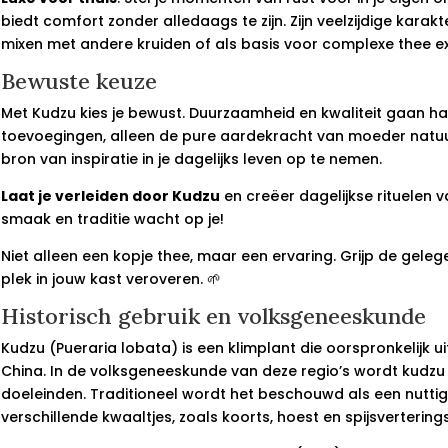
biedt comfort zonder alledaags te zijn. Zijn veelzijdige kara
mixen met andere kruiden of als basis voor complexe thee e
Bewuste keuze
Met Kudzu kies je bewust. Duurzaamheid en kwaliteit gaan h
toevoegingen, alleen de pure aardekracht van moeder natuu
bron van inspiratie in je dagelijks leven op te nemen.
Laat je verleiden door Kudzu
en creëer dagelijkse rituelen v
smaak en traditie wacht op je!
Niet alleen een kopje thee, maar een ervaring. Grijp de gele
plek in jouw kast veroveren. 🌱
Historisch gebruik en volksgeneeskunde
Kudzu (Pueraria lobata) is een klimplant die oorspronkelijk
China. In de volksgeneeskunde van deze regio’s wordt kudzu
doeleinden. Traditioneel wordt het beschouwd als een nuttig
verschillende kwaaltjes, zoals koorts, hoest en spijsverterin