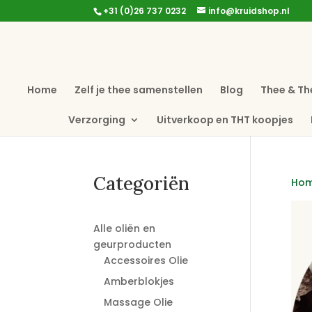
+31 (0)26 737 0232
info@kruidshop.nl
Home
Zelf je thee samenstellen
Blog
Thee & Th
Verzorging
Uitverkoop en THT koopjes
Categoriën
Ho
Alle oliën en
geurproducten
Accessoires Olie
Amberblokjes
Massage Olie