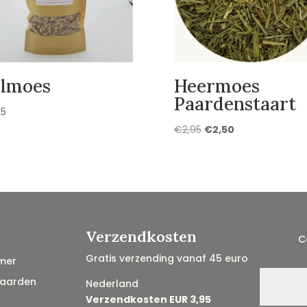
lmoes
Heermoes
Paardenstaart
25
Oorspronkelijke
Huidige
€
2,95
€
2,50
prijs
prijs
was:
is:
€2,95.
€2,50.
Verzendkosten
C
Gratis verzending vanaf 45 euro
mer
aarden
Nederland
Verzendkosten EUR 3,95