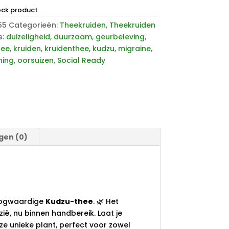
ock product
55
Categorieën:
Theekruiden
,
Theekruiden
s:
duizeligheid
,
duurzaam
,
geurbeleving
,
hee
,
kruiden
,
kruidenthee
,
kudzu
,
migraine
,
ning
,
oorsuizen
,
Social Ready
gen (0)
oogwaardige
Kudzu-thee
. 🌿 Het
ë, nu binnen handbereik. Laat je
ze unieke plant, perfect voor zowel