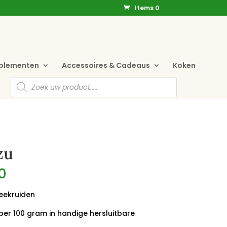
Items 0
pplementen
Accessoires & Cadeaus
Koken
Producten
zoeken
zu
0
eekruiden
per 100 gram in handige hersluitbare