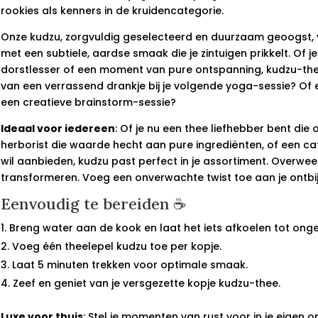
rookies als kenners in de kruidencategorie.
Onze kudzu, zorgvuldig geselecteerd en duurzaam geoogst, v
met een subtiele, aardse smaak die je zintuigen prikkelt. Of 
dorstlesser of een moment van pure ontspanning, kudzu-thee 
van een verrassend drankje bij je volgende yoga-sessie? Of e
een creatieve brainstorm-sessie?
Ideaal voor iedereen
: Of je nu een thee liefhebber bent die
herborist die waarde hecht aan pure ingrediënten, of een ca
wil aanbieden, kudzu past perfect in je assortiment. Overwe
transformeren. Voeg een onverwachte twist toe aan je ontbij
Eenvoudig te bereiden ☕
Breng water aan de kook en laat het iets afkoelen tot ong
Voeg één theelepel kudzu toe per kopje.
Laat 5 minuten trekken voor optimale smaak.
Zeef en geniet van je versgezette kopje kudzu-thee.
Luxe voor thuis
: Stel je momenten van rust voor in je eigen