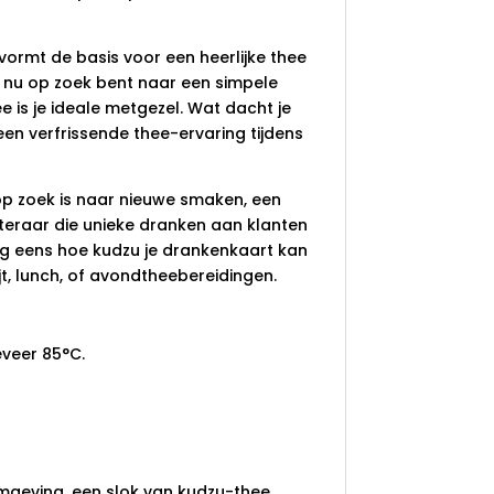
ormt de basis voor een heerlijke thee
je nu op zoek bent naar een simpele
is je ideale metgezel. Wat dacht je
en verfrissende thee-ervaring tijdens
 op zoek is naar nieuwe smaken, een
teraar die unieke dranken aan klanten
eg eens hoe kudzu je drankenkaart kan
t, lunch, of avondtheebereidingen.
eveer 85°C.
 omgeving, een slok van kudzu-thee