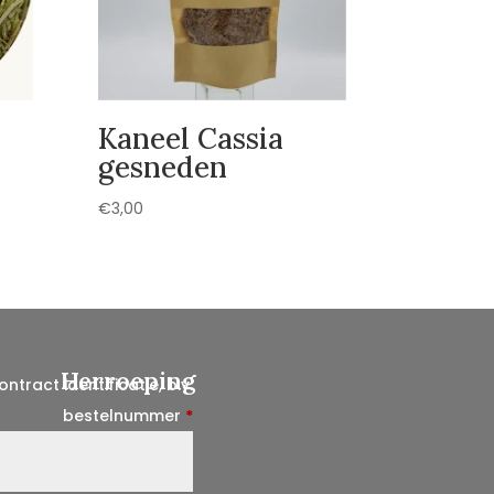
Kaneel Cassia
gesneden
€
3,00
Herroeping
ontract identificatie, b.v.
bestelnummer
*