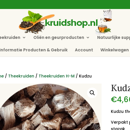
eekruiden
Oliën en geurproducten
Natuurlijke su
Informatie Producten & Gebruik
Account
Winkelwagen
me
/
Theekruiden
/
Theekruiden H-M
/ Kudzu
Kud
€
4,6
Kudzu th
Verpakt 
stazak