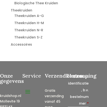
Biologische Thee Kruiden
Theekruiden
Theekruiden A-G
Theekruiden H-M
Theekruiden N-R
Theekruiden S-Z
Accessoires
Onze
Service
Verzendkosten
Herroeping
Contract
gegevens
identificatie
, b.v.
Gratis
kruidshop.nl
verzending
bestelnum
Mollevite 19
vanaf 45
mer
*
6931 KE
euro