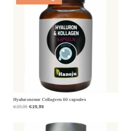
Hyaluronzuur Collageen 60 capsules
Oorspronkelijke
Huidige
€
29,95
€
25,95
prijs
prijs
was:
is:
€29,95.
€25,95.