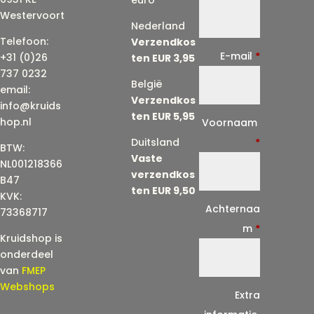
Westervoort
Nederland
Telefoon:
Verzendkos
E-mail
*
+31 (0)26
ten EUR 3,95
737 0232
België
email:
Verzendkos
info@kruids
ten EUR 5,95
E
hop.nl
Voornaam
-
Duitsland
*
BTW:
Vaste
m
NL001218366
verzendkos
a
B47
ten EUR 9,50
KVK:
i
Achternaa
73368717
l
m
*
Kruidshop is
(
onderdeel
h
van
FMEP
e
Webshops
Extra
r