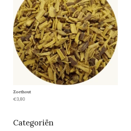
Zoethout
€
3,80
Categoriën