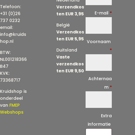
Telefoon:
Verzendkos
E-mail
*
+31 (0)26
ten EUR 3,95
737 0232
België
email:
Verzendkos
info@kruids
ten EUR 5,95
E
hop.nl
Voornaam
-
Duitsland
*
BTW:
Vaste
m
NL001218366
verzendkos
a
B47
ten EUR 9,50
KVK:
i
Achternaa
73368717
l
m
*
Kruidshop is
(
onderdeel
h
van
FMEP
e
Webshops
Extra
r
informatie
h
a