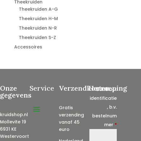
Theekruiden
Theekruiden A-G
Theekruiden H-M
Theekruiden N-R
Theekruiden S-Z
Accessoires
Onze
Service
Verzendkosten
Herroeping
Contract
gegevens
identificatie
, b.v.
Gratis
kruidshop.nl
verzending
bestelnum
Mollevite 19
vanaf 45
mer
*
6931 KE
euro
Westervoort
Nederland