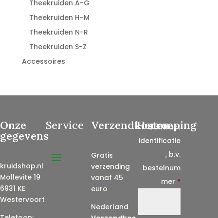
Theekruiden A-G
Theekruiden H-M
Theekruiden N-R
Theekruiden S-Z
Accessoires
Onze
Service
Verzendkosten
Herroeping
Contract
gegevens
identificatie
, b.v.
Gratis
kruidshop.nl
verzending
bestelnum
Mollevite 19
vanaf 45
mer
*
6931 KE
euro
Westervoort
Nederland
Telefoon:
Verzendkos