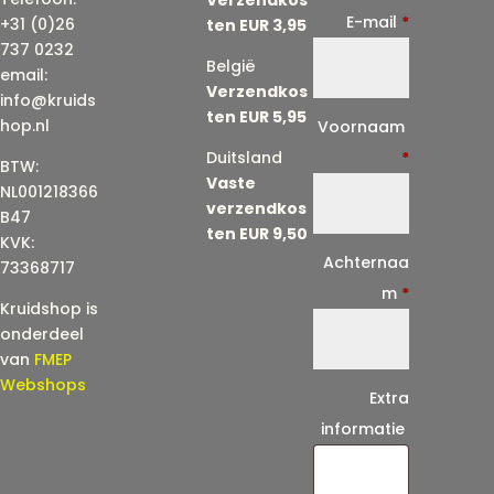
E-mail
*
+31 (0)26
ten EUR 3,95
737 0232
België
email:
Verzendkos
info@kruids
ten EUR 5,95
E
hop.nl
Voornaam
-
Duitsland
*
BTW:
Vaste
m
NL001218366
verzendkos
a
B47
ten EUR 9,50
KVK:
i
Achternaa
73368717
l
m
*
Kruidshop is
(
onderdeel
h
van
FMEP
e
Webshops
Extra
r
informatie
h
a
a