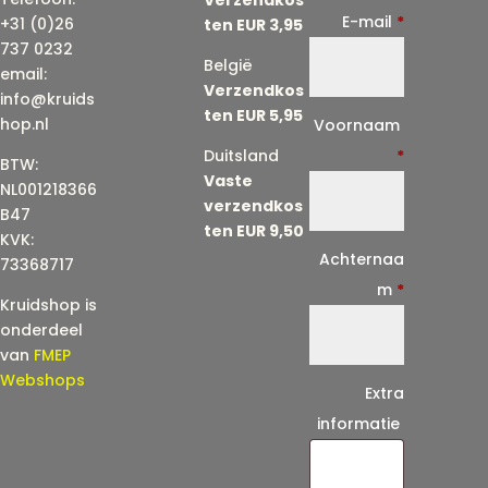
E-mail
*
+31 (0)26
ten EUR 3,95
737 0232
België
email:
Verzendkos
info@kruids
ten EUR 5,95
E
hop.nl
Voornaam
-
Duitsland
*
BTW:
Vaste
m
NL001218366
verzendkos
a
B47
ten EUR 9,50
KVK:
i
Achternaa
73368717
l
m
*
Kruidshop is
(
onderdeel
h
van
FMEP
e
Webshops
Extra
r
informatie
h
a
a