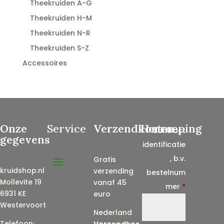
Theekruiden A-G
Theekruiden H-M
Theekruiden N-R
Theekruiden S-Z
Accessoires
Onze
Service
Verzendkosten
Herroeping
Contract
gegevens
identificatie
, b.v.
Gratis
kruidshop.nl
verzending
bestelnum
Mollevite 19
vanaf 45
mer
*
6931 KE
euro
Westervoort
Nederland
Telefoon:
Verzendkos